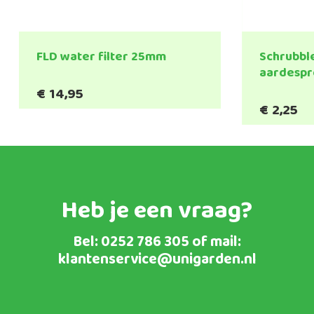
FLD water filter 25mm
Schrubble
aardespr
€
14,95
€
2,25
Heb je een vraag?
Bel:
0252 786 305
of mail:
klantenservice@unigarden.nl