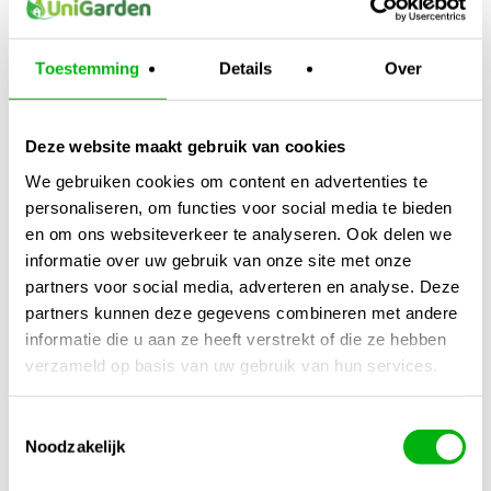
Type:
Vlinderkraan / afsluiter
Materiaal:
Kunststof, UV-bestendig
Toestemming
Details
Over
Montage:
Knelverbinding (handvast)
Deze website maakt gebruik van cookies
Toepassing:
Tuin, kas, irrigatie, watertoevoer,
We gebruiken cookies om content en advertenties te
druppelirrigatie
personaliseren, om functies voor social media te bieden
en om ons websiteverkeer te analyseren. Ook delen we
informatie over uw gebruik van onze site met onze
Toepassing
partners voor social media, adverteren en analyse. Deze
Deze vlinderkraan wordt veel gebruikt voor:
partners kunnen deze gegevens combineren met andere
informatie die u aan ze heeft verstrekt of die ze hebben
Het opsplitsen of regelen van irrigatielijnen
verzameld op basis van uw gebruik van hun services.
Druppel- en sproeisystemen in tuin of kas
Toestemmingsselectie
Noodzakelijk
Hydrocultuur- en voedingssystemen