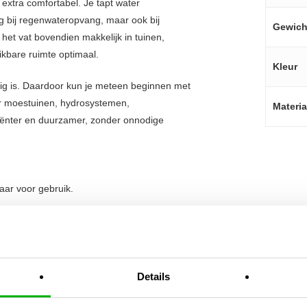
xtra comfortabel. Je tapt water
ig bij regenwateropvang, maar ook bij
Gewich
het vat bovendien makkelijk in tuinen,
kbare ruimte optimaal.
Kleur
dig is. Daardoor kun je meteen beginnen met
or moestuinen, hydrosystemen,
Materia
ficiënter en duurzamer, zonder onnodige
ar voor gebruik.
 of kweekruimte.
hermt tegen vervuiling.
Details
ntroleerd water aftappen.