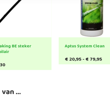
aking BE steker
Aptus System Clean
ilair
Pri
€
20,95
-
€
79,95
Dit
€20
,30
product
tot
heeft
€79
meerde
variatie
 van …
Deze
optie
kan
gekoze