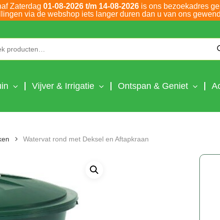
naf Zaterdag
01-08-2026 t/m 14-08-2026
is ons bezoekadres ge
llingen via de webshop iets langer duren dan u van ons gewend
Zoeken naar:
in
Vijver & Irrigatie
Ontspan & Geniet
A
ken
Watervat rond met Deksel en Aftapkraan