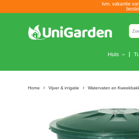
Skip
Ivm. vakantie va
beste
to
main
content
Huis
Tu
Home
Vijver & irrigatie
Watervaten en Kweekbak