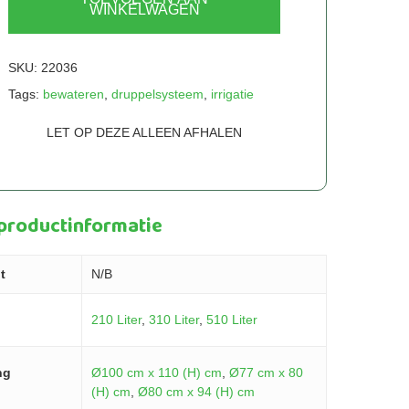
WINKELWAGEN
SKU:
22036
Tags:
bewateren
,
druppelsysteem
,
irrigatie
LET OP DEZE ALLEEN AFHALEN
 productinformatie
t
N/B
210 Liter
,
310 Liter
,
510 Liter
ng
Ø100 cm x 110 (H) cm
,
Ø77 cm x 80
(H) cm
,
Ø80 cm x 94 (H) cm