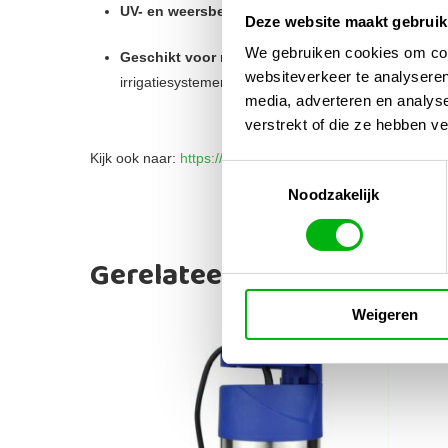
UV- en weersbestendig kunststof
– Gaat jarenla
Deze website maakt gebruik
We gebruiken cookies om cont
Geschikt voor meerdere toepassingen
– Regenwa
websiteverkeer te analyseren
irrigatiesystemen.
media, adverteren en analys
verstrekt of die ze hebben v
Kijk ook naar:
https://unigarden.nl/product/aquaking-do
Toestemmingsselectie
Noodzakelijk
Gerelateerde producten
Weigeren