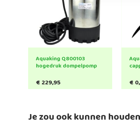
Aquaking Q800103
Aqu
hogedruk dompelpomp
capp
€
229,95
€
0
Je zou ook kunnen houden