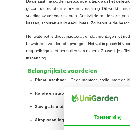
Daarnaast maakt de ingebouwde aftapkraan het gebruik e
gecontroleerd af en voorkomt verspilling. Dit werkt hand
voedingswater voor planten. Dankzij de ronde vorm past 
kassen, schuren en kweekruimtes. Zo benut je de beschi
Het watervat is direct inzetbaar, omdat montage niet no
bewateren, voeden of opvangen. Het vat is geschikt vo
druppelirrigatie of het vullen van gieters. Zo werk je ef
inspanning.
Belangrijkste voordelen
Direct inzetbaar
– Geen montage nodig, meteen kla
Ronde en stabiele vorm
– Past soepel in elke tuin
Stevig afsluitdeksel
– Houdt water schoon en besc
Toestemming
Aftapkraan ingebouwd
– Eenvoudig, snel en geco