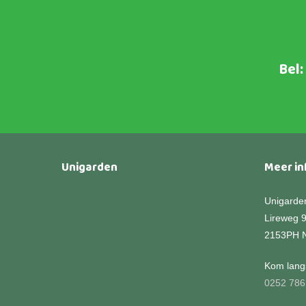
variaties.
Deze
optie
kan
Bel:
gekozen
worden
op
de
productpagina
Unigarden
Meer in
Unigarde
Lireweg 
2153PH 
Kom langs
0252 786