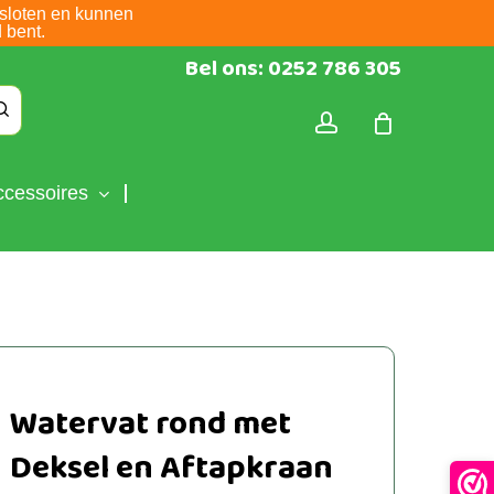
sloten en kunnen
 bent.
Bel ons: 0252 786 305
account
ccessoires
Watervat rond met
Deksel en Aftapkraan