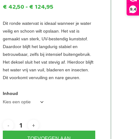
Prijsklasse:
€
42,50
-
€
124,95
9,4
€42,50
tot
Dit ronde watervat is ideaal wanneer je water
veilig en schoon wilt opslaan. Het vat is
€124,95
gemaakt van sterk, UV-bestendig kunststof.
Daardoor blijft het langdurig stabiel en
betrouwbaar, zelfs bij intensief buitengebruik.
Het deksel sluit het vat stevig af. Hierdoor blijft
het water vrij van vuil, bladeren en insecten.
Dit voorkomt vervuiling en nare geuren.
Inhoud
TOEVOEGEN AAN