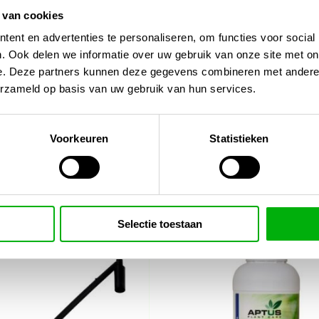
ng mee zonder te verweren.
 van cookies
ent en advertenties te personaliseren, om functies voor social
ter, voedingsoplossingen of
. Ook delen we informatie over uw gebruik van onze site met on
e. Deze partners kunnen deze gegevens combineren met andere i
erzameld op basis van uw gebruik van hun services.
mpelpomp/
Voorkeuren
Statistieken
Selectie toestaan