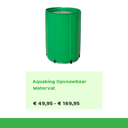
Aquaking Opvouwbaar
Watervat
Prijsklasse:
€
49,95
-
€
169,95
Dit
€49,95
product
tot
heeft
€169,95
meerdere