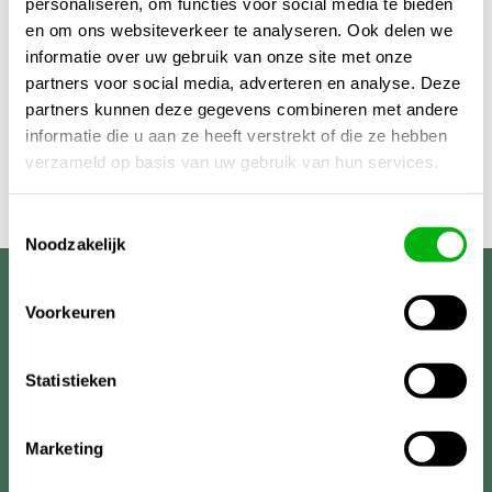
personaliseren, om functies voor social media te bieden
€519,95
en om ons websiteverkeer te analyseren. Ook delen we
informatie over uw gebruik van onze site met onze
partners voor social media, adverteren en analyse. Deze
partners kunnen deze gegevens combineren met andere
informatie die u aan ze heeft verstrekt of die ze hebben
verzameld op basis van uw gebruik van hun services.
Toestemmingsselectie
Noodzakelijk
Unigarden
Voorkeuren
Statistieken
Marketing