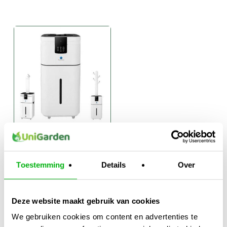
Humitec
Luchtbevochtiger
(aansluiting
Toestemming
Details
Over
waterleiding)
€
342,50
-
Prijsklasse:
€
519,95
Deze website maakt gebruik van cookies
€342,50
We gebruiken cookies om content en advertenties te
tot