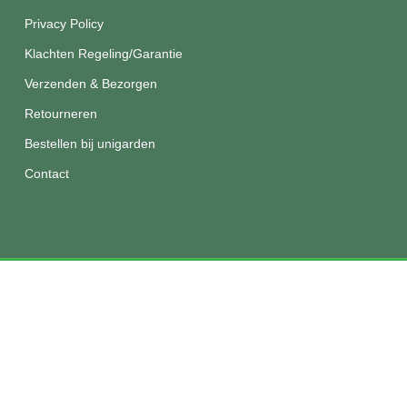
Privacy Policy
Klachten Regeling/Garantie
Verzenden & Bezorgen
Retourneren
Bestellen bij unigarden
Contact
© 2026 Unigarden.
Disclaimer
|
Privacy
|
Algemene
voorwaarden
facebook
instagram
phone
email
De waardering van unigarden.nl/ bij
WebwinkelKeur Reviews
is