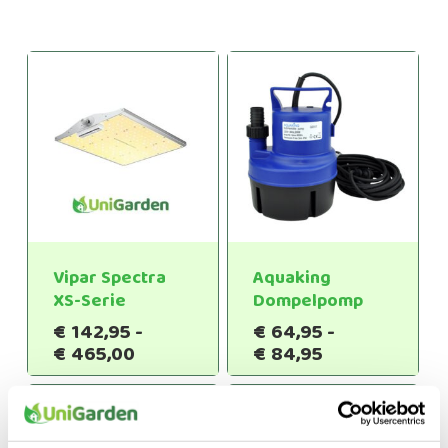
Vipar Spectra
Aquaking
XS-Serie
Dompelpomp
€
142,95
-
€
64,95
-
Prijsklasse:
Prijsklasse:
€
465,00
€
84,95
€142,95
€64,95
tot
tot
€465,00
€84,95