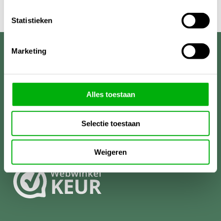
Statistieken
Marketing
Unigarden
Alles toestaan
Selectie toestaan
Weigeren