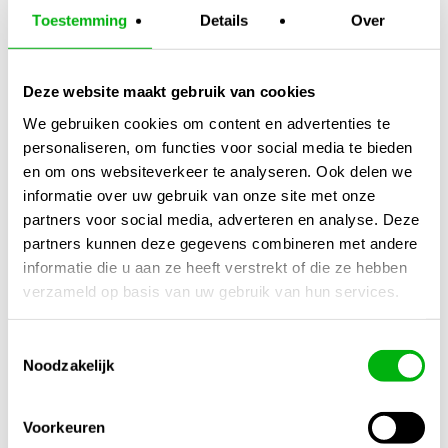
Toestemming
Details
Over
Deze website maakt gebruik van cookies
We gebruiken cookies om content en advertenties te
personaliseren, om functies voor social media te bieden
Can Max-Fan Pro
Tumble Trimmer
en om ons websiteverkeer te analyseren. Ook delen we
EC
informatie over uw gebruik van onze site met onze
€
437,95
-
€
304,95
-
partners voor social media, adverteren en analyse. Deze
Prijsklasse:
Prijsklasse:
€
689,95
€
479,95
partners kunnen deze gegevens combineren met andere
€437,95
€304,95
informatie die u aan ze heeft verstrekt of die ze hebben
tot
tot
verzameld op basis van uw gebruik van hun services.
€689,95
€479,95
Toestemmingsselectie
Noodzakelijk
Voorkeuren