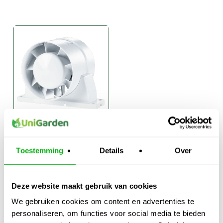
Vents VKOk
Kanaalventilator
Toestemming
Details
Over
€
13,95
-
Prijsklasse:
€
21,95
€13,95
Deze website maakt gebruik van cookies
tot
We gebruiken cookies om content en advertenties te
€21,95
personaliseren, om functies voor social media te bieden