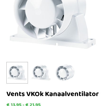
Vents VKOk Kanaalventilator
Prijsklasse:
€
13,95
-
€
21,95