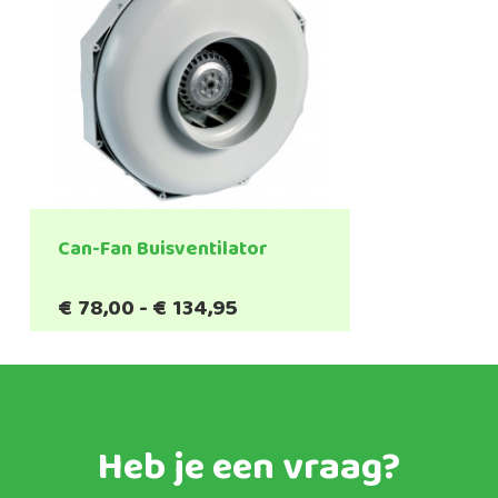
Can-Fan Buisventilator
Prijsklasse:
€
78,00
-
€
134,95
€78,00
tot
€134,95
Heb je een vraag?