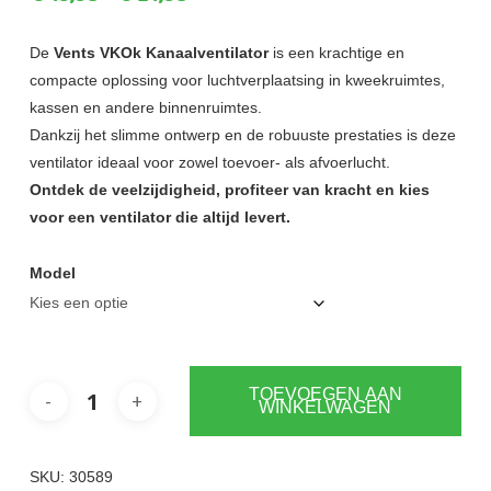
€13,95
tot
De
Vents VKOk Kanaalventilator
is een krachtige en
compacte oplossing voor luchtverplaatsing in kweekruimtes,
€21,95
kassen en andere binnenruimtes.
Dankzij het slimme ontwerp en de robuuste prestaties is deze
ventilator ideaal voor zowel toevoer- als afvoerlucht.
Ontdek de veelzijdigheid, profiteer van kracht en kies
voor een ventilator die altijd levert.
Model
TOEVOEGEN AAN
WINKELWAGEN
SKU:
30589