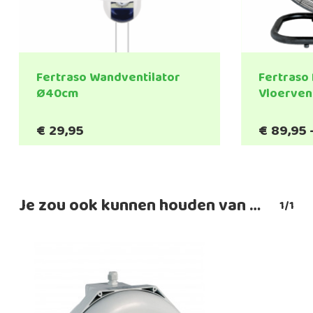
Fertraso Wandventilator
Fertraso
Ø40cm
Vloerven
€
29,95
€
89,95
Je zou ook kunnen houden van …
1/1