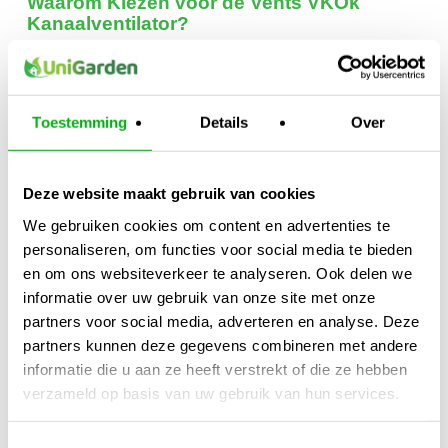
Waarom Kiezen voor de Vents VKOk
Kanaalventilator?
Compact, krachtig en onderhoudsarm.
Meerdere modellen en flensmaten beschikbaar.
Toestemming
Details
Over
Met of zonder montagebeugel leverbaar.
Exclusief voedingskabel
voor maximale
Deze website maakt gebruik van cookies
aansluitvrijheid.
We gebruiken cookies om content en advertenties te
personaliseren, om functies voor social media te bieden
en om ons websiteverkeer te analyseren. Ook delen we
Actie:
Bestel vandaag nog de
Vents VKOk Kanaalventilator
informatie over uw gebruik van onze site met onze
en profiteer direct van krachtige, flexibele en betrouwbare
partners voor social media, adverteren en analyse. Deze
ventilatie in jouw ruimte!
partners kunnen deze gegevens combineren met andere
informatie die u aan ze heeft verstrekt of die ze hebben
Kijk ook naar:
https://unigarden.nl/product/combiconnect-5-
verzameld op basis van uw gebruik van hun services.
10-meter/
Toestemmingsselectie