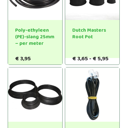
Poly-ethyleen
Dutch Masters
(PE)-slang 25mm
Root Pot
– per meter
Prijskla
€
3,95
€
3,65
-
€
5,95
€3,65
tot
€5,95