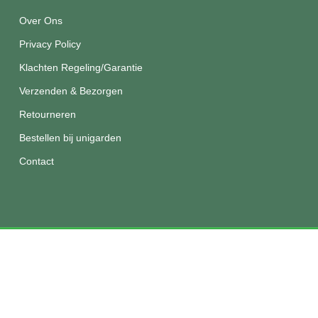
Over Ons
Privacy Policy
Klachten Regeling/Garantie
Verzenden & Bezorgen
Retourneren
Bestellen bij unigarden
Contact
© 2026 Unigarden.
Disclaimer
|
Privacy
|
Algemene
voorwaarden
facebook
instagram
phone
email