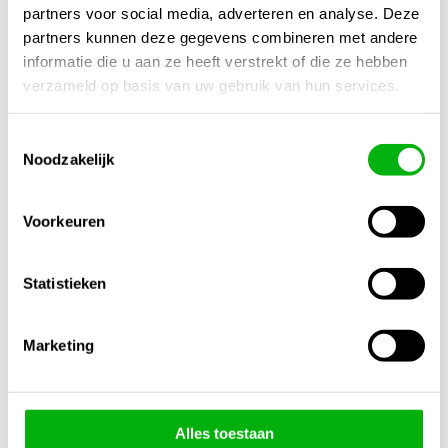
tot
tot
partners voor social media, adverteren en analyse. Deze
€79,95
€499,95
partners kunnen deze gegevens combineren met andere
informatie die u aan ze heeft verstrekt of die ze hebben
verzameld op basis van uw gebruik van hun services.
Toestemmingsselectie
Noodzakelijk
Voorkeuren
Waterspin 45°
Watervat
Open Steker
Rechthoek
€
39,95
-
Statistieken
Prijsklasse:
€
2,98
€
109,50
€39,95
tot
Marketing
€109,50
Alles toestaan