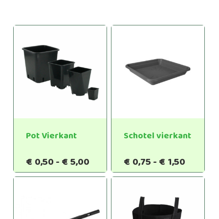
Pot Vierkant
Schotel vierkant
Prijsklasse:
Prijskla
€
0,50
-
€
5,00
€
0,75
-
€
1,50
€0,50
€0,75
tot
tot
€5,00
€1,50