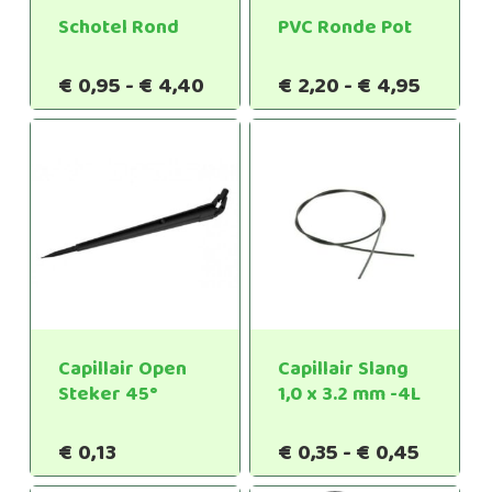
Schotel Rond
PVC Ronde Pot
Prijsklasse:
Prijskl
€
0,95
-
€
4,40
€
2,20
-
€
4,95
€0,95
€2,20
tot
tot
€4,40
€4,95
Capillair Open
Capillair Slang
Steker 45°
1,0 x 3.2 mm -4L
Prijskl
€
0,13
€
0,35
-
€
0,45
€0,35