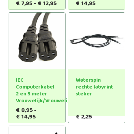
Prijsklasse:
Prijsklasse:
€
7,95
-
€
12,95
€
14,95
€7,95
€8,95
tot
tot
€12,95
€14,95
IEC
Waterspin
Computerkabel
rechte labyrint
2 en 5 meter
steker
Vrouwelijk/Vrouwelijk
€
8,95
-
Prijsklasse:
€
14,95
€
2,25
€8,95
tot