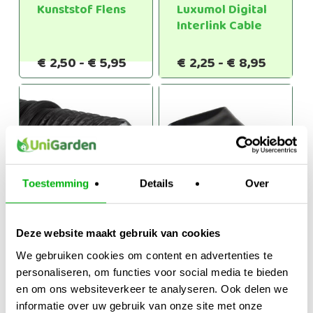
Kunststof Flens
Luxumol Digital
Interlink Cable
Prijsklasse:
Prijskl
€
2,50
-
€
5,95
€
2,25
-
€
8,95
€2,50
€2,25
tot
tot
€5,95
€8,95
Toestemming
Details
Over
Deze website maakt gebruik van cookies
Combiconnect 5-
Aquaking
We gebruiken cookies om content en advertenties te
10 Meter
vijverfolie
personaliseren, om functies voor social media te bieden
€
11,10
-
€
8,95
-
en om ons websiteverkeer te analyseren. Ook delen we
Prijsklasse:
Prijsklasse:
€
79,95
€
499,95
informatie over uw gebruik van onze site met onze
€11,10
€8,95