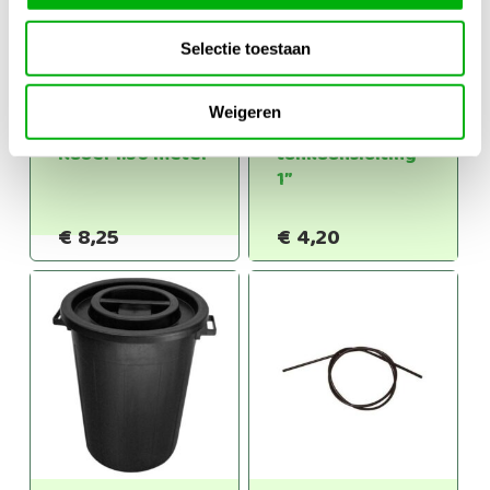
Selectie toestaan
Weigeren
Lux-Rooting
PE
Kabel 1.50 meter
tankaansluiting
1”
€
8,25
€
4,20