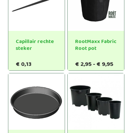
Capillair rechte
RootMaxx Fabric
steker
Root pot
Prijskl
€
0,13
€
2,95
-
€
9,95
€2,95
tot
€9,95