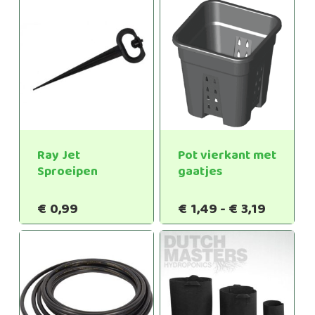
tot
€0,45
Ray Jet
Pot vierkant met
Sproeipen
gaatjes
Prijskla
€
0,99
€
1,49
-
€
3,19
€1,49
tot
€3,19