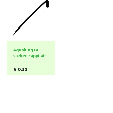
€14,95
Aquaking BE
steker cappilair
€
0,30