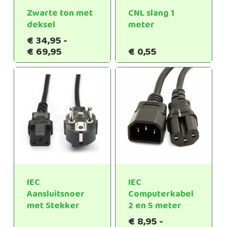
Zwarte ton met
CNL slang 1
deksel
meter
€
34,95
-
Prijsklasse:
€
69,95
€
0,55
€34,95
tot
€69,95
IEC
IEC
Aansluitsnoer
Computerkabel
met Stekker
2 en 5 meter
€
8,95
-