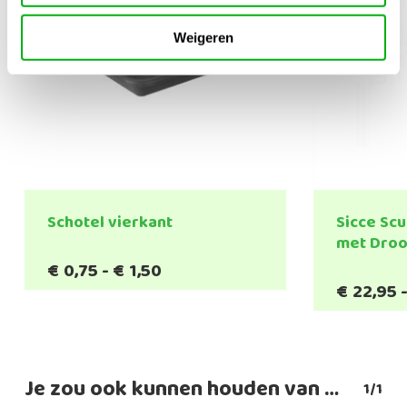
Weigeren
Schotel vierkant
Sicce Sc
met Droo
Prijsklasse:
€
0,75
-
€
1,50
€0,75
€
22,95
tot
€1,50
Je zou ook kunnen houden van …
1/1