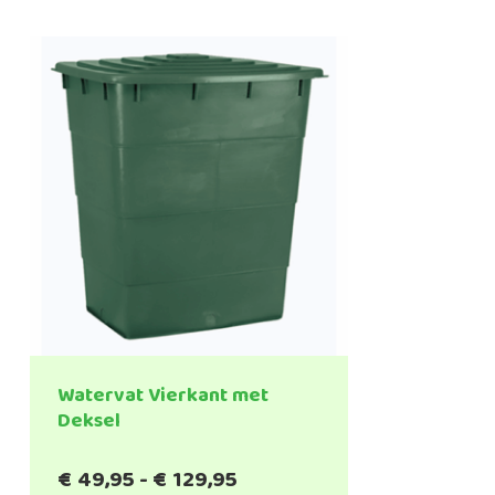
Watervat Vierkant met
Deksel
Prijsklasse:
€
49,95
-
€
129,95