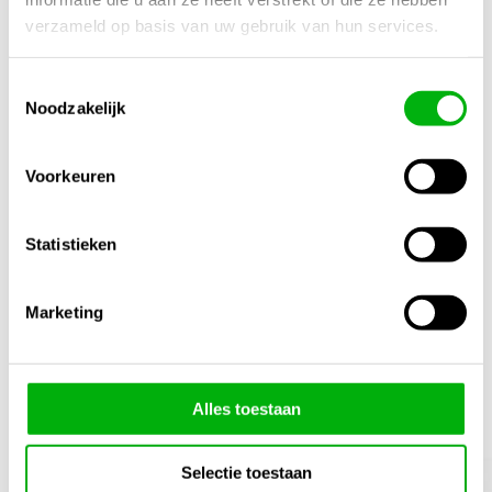
N/B
verzameld op basis van uw gebruik van hun services.
Inhoud
100 Liter
,
120 Liter
,
50 Liter
,
75 Liter
Toestemmingsselectie
Noodzakelijk
Kleur
Zwart
Voorkeuren
Materiaal
Kunststof
Statistieken
Marketing
Gerelateerde producten
1/4
Alles toestaan
Selectie toestaan