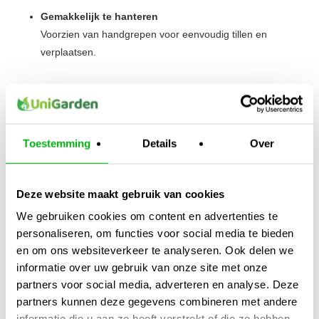
Gemakkelijk te hanteren
Voorzien van handgrepen voor eenvoudig tillen en
verplaatsen.
Of je nu werkt aan een duurzame tuin, een professioneel
kweeksysteem of een nette werkruimte – de
zwarte ton met
deksel
is een betrouwbare opslagoplossing.
Toestemming
Details
Over
Kijk ook naar:
https://unigarden.nl/product/aquaking-
dompelpomp/
Deze website maakt gebruik van cookies
We gebruiken cookies om content en advertenties te
Extra productinformatie
personaliseren, om functies voor social media te bieden
en om ons websiteverkeer te analyseren. Ook delen we
Gewicht
informatie over uw gebruik van onze site met onze
N/B
partners voor social media, adverteren en analyse. Deze
partners kunnen deze gegevens combineren met andere
Afmetingen
informatie die u aan ze heeft verstrekt of die ze hebben