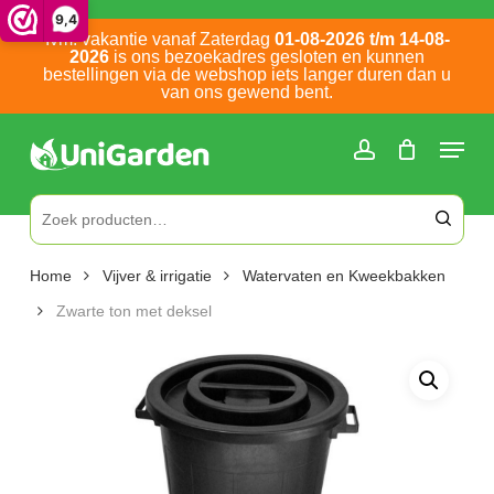
Skip
9,4
Ivm. vakantie vanaf Zaterdag
01-08-2026 t/m 14-08-
to
2026
is ons bezoekadres gesloten en kunnen
main
bestellingen via de webshop iets langer duren dan u
van ons gewend bent.
content
Bel ons: 0252 786 305
Zoeken naar:
Home
Vijver & irrigatie
Watervaten en Kweekbakken
Zwarte ton met deksel