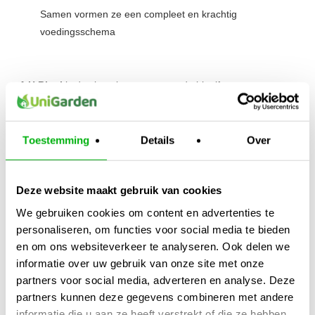
Samen vormen ze een compleet en krachtig
voedingsschema
A H Bloei
is de sleutel tot een gezonde bloeifase en
topkwaliteit eindproduct.
Gebruik
A H Bloei
tijdens de bloei en zie het verschil in
volume én kwaliteit.
Toestemming
Details
Over
Kijk ook naar:
https://unigarden.nl/product-
category/vijverirrigatie/ph-ec-meters/
Deze website maakt gebruik van cookies
We gebruiken cookies om content en advertenties te
Extra productinformatie
personaliseren, om functies voor social media te bieden
en om ons websiteverkeer te analyseren. Ook delen we
Gewicht
informatie over uw gebruik van onze site met onze
N/B
partners voor social media, adverteren en analyse. Deze
partners kunnen deze gegevens combineren met andere
Afmetingen
informatie die u aan ze heeft verstrekt of die ze hebben