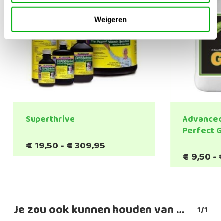
Weigeren
Superthrive
Advanced
Perfect 
Prijsklasse:
€
19,50
-
€
309,95
€19,50
€
9,50
-
tot
€309,95
Je zou ook kunnen houden van …
1/1