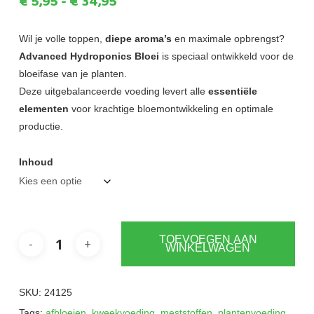
Prijsklasse:
€
5,95
-
€
34,95
€5,95
tot
Wil je volle toppen,
diepe aroma’s
en maximale opbrengst?
Advanced Hydroponics Bloei
is speciaal ontwikkeld voor de
€34,95
bloeifase van je planten.
Deze uitgebalanceerde voeding levert alle
essentiële
elementen
voor krachtige bloemontwikkeling en optimale
productie.
Inhoud
TOEVOEGEN AAN
WINKELWAGEN
SKU:
24125
Tags:
afbloeien
,
kweekvoeding
,
meststoffen
,
plantenvoeding