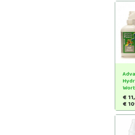
Adv
Hydr
Wort
€
11
€
10