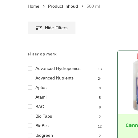
Home
Product Inhoud
500 ml
Hide
Filters
Filter op merk
Advanced Hydroponics
13
Advanced Nutrients
24
Aptus
9
Atami
5
BAC
8
Bio Tabs
2
Cann
BioBizz
12
Biogreen
2