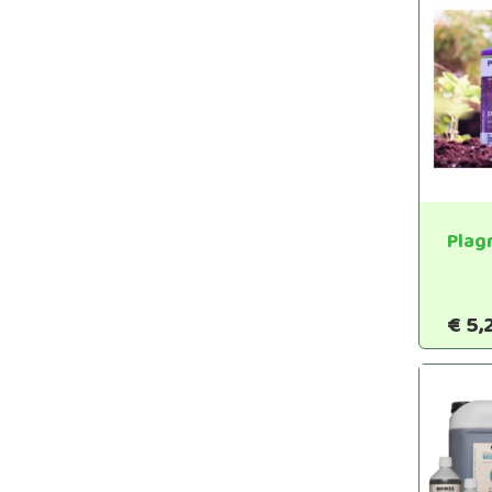
Plag
€
5,