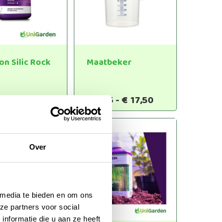
kan
kan
gekozen
gekozen
worden
worden
op
op
de
de
on Silic Rock
Maatbeker
productpagina
productpagina
Prijsklasse:
Prijsklasse:
25
-
€
52,95
€
1,95
-
€
17,50
Dit
Dit
€6,25
€1,95
product
product
tot
tot
heeft
heeft
€52,95
€17,50
meerdere
meerdere
Over
variaties.
variaties.
Deze
Deze
optie
optie
kan
kan
 media te bieden en om ons
gekozen
gekozen
ze partners voor social
worden
worden
nformatie die u aan ze heeft