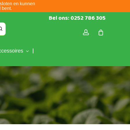
sloten en kunnen
 bent.
Bel ons: 0252 786 305
account
ccessoires