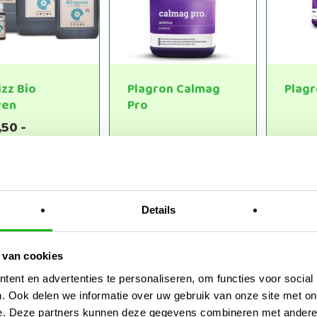
kan
kan
gekozen
gekozen
worden
worden
op
op
de
de
izz Bio
Plagron Calmag
Plagr
productpagina
productpagina
ven
Pro
,50
-
Dit
Prijsklasse:
Prijsklasse:
9,95
€
8,95
-
€
54,95
€
6,
Dit
product
€18,50
€8,95
product
heeft
tot
tot
heeft
€209,95
€54,95
meerdere
meerdere
variaties.
Details
variaties.
Deze
Deze
optie
optie
kan
 van cookies
kan
gekozen
ent en advertenties te personaliseren, om functies voor social
gekozen
worden
. Ook delen we informatie over uw gebruik van onze site met on
worden
op
e. Deze partners kunnen deze gegevens combineren met andere i