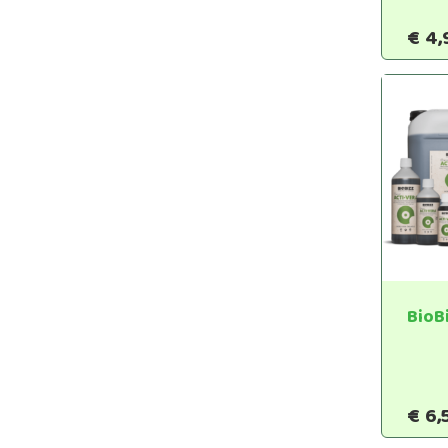
€
4,
BioB
€
6,