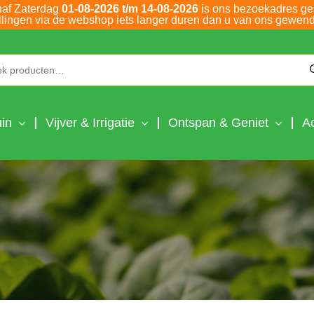
naf Zaterdag
01-08-2026 t/m 14-08-2026
is ons bezoekadres ge
llingen via de webshop iets langer duren dan u van ons gewend
Zoeken naar:
in
Vijver & Irrigatie
Ontspan & Geniet
A