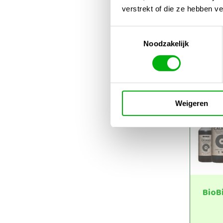
verstrekt of die ze hebben v
BioB
Alga
Toestemmingsselectie
Noodzakelijk
€
9,
Weigeren
BioB