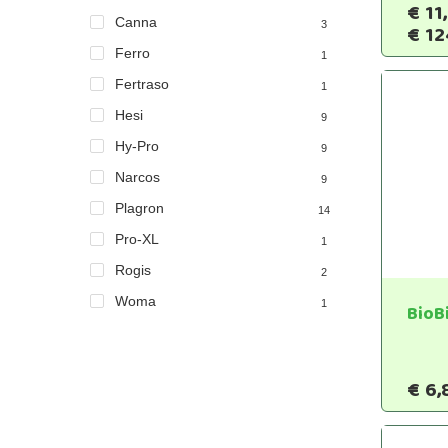
€
11
Canna
3
€
12
Ferro
1
Fertraso
1
Hesi
9
Hy-Pro
9
Narcos
9
Plagron
14
Pro-XL
1
Rogis
2
Woma
1
BioB
€
6,