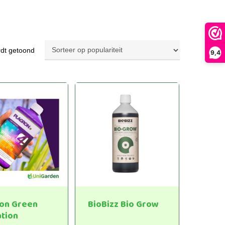
Gesorteerd
rdt getoond
9,4
op
populariteit
ron Green
BioBizz Bio Grow
tion