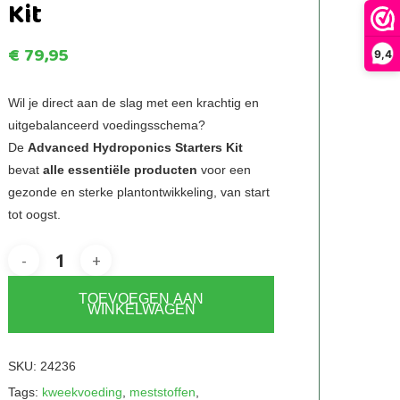
Kit
€
79,95
9,4
Wil je direct aan de slag met een krachtig en
uitgebalanceerd voedingsschema?
De
Advanced Hydroponics Starters Kit
bevat
alle essentiële producten
voor een
gezonde en sterke plantontwikkeling, van start
tot oogst.
TOEVOEGEN AAN
WINKELWAGEN
SKU:
24236
Tags:
kweekvoeding
,
meststoffen
,