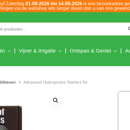
naf Zaterdag
01-08-2026 t/m 14-08-2026
is ons bezoekadres ge
llingen via de webshop iets langer duren dan u van ons gewend
Zoeken naar:
in
Vijver & Irrigatie
Ontspan & Geniet
A
dditieven
Advanced Hydroponics Starters Kit