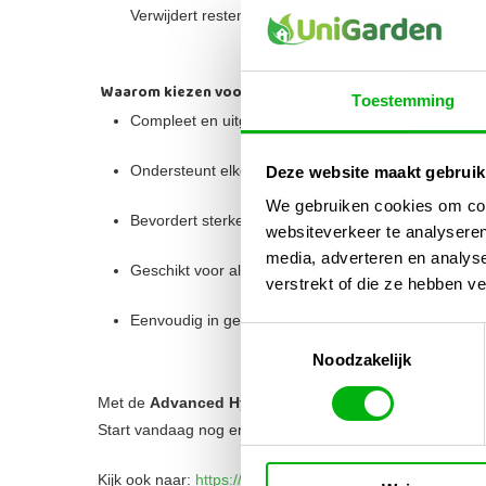
Verwijdert resten en zouten voor een optimale eind
Waarom kiezen voor de Advanced Hydroponics Starte
Toestemming
Compleet en uitgebalanceerd voedingspakket
Ondersteunt elke fase van de kweek van start tot o
Deze website maakt gebruik
We gebruiken cookies om cont
Bevordert sterke wortels, gezonde groei en maxima
websiteverkeer te analyseren
media, adverteren en analys
Geschikt voor alle teeltsystemen: aarde, kokos en 
verstrekt of die ze hebben v
Eenvoudig in gebruik, ook voor beginners
Toestemmingsselectie
Noodzakelijk
Met de
Advanced Hydroponics Starters Kit
heb je all
Start vandaag nog en geef je planten de beste voeding vo
Kijk ook naar:
https://unigarden.nl/product-category/vijve