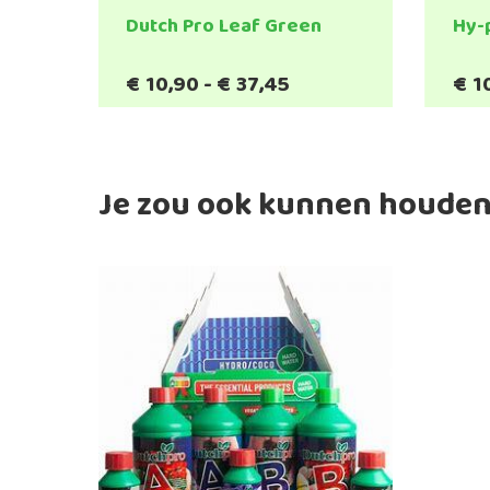
Dutch Pro Leaf Green
Hy-
Prijsklasse:
€
10,90
-
€
37,45
€
1
Dit
€10,90
product
tot
heeft
€37,45
meerdere
variaties.
Je zou ook kunnen houden
Deze
optie
kan
gekozen
worden
op
de
productpagina