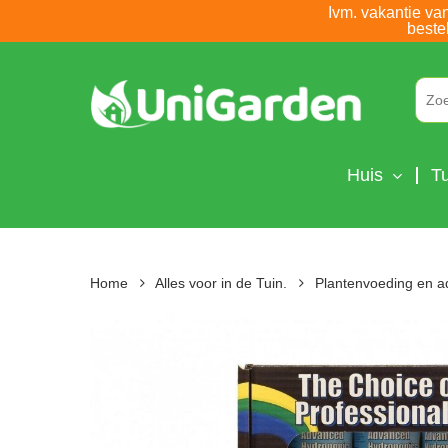
Skip
Ivm. vakantie va
beste
to
main
content
Huis
Tu
Home
Alles voor in de Tuin.
Plantenvoeding en a