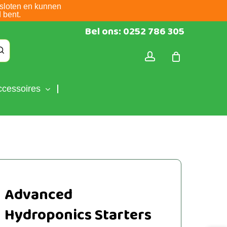
sloten en kunnen
 bent.
Bel ons: 0252 786 305
account
ccessoires
Advanced
Hydroponics Starters