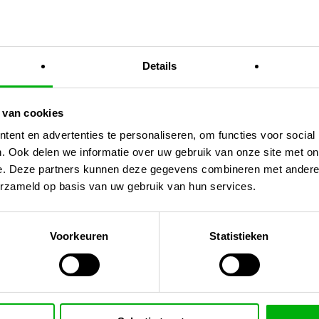
fase
rs Kit?
Details
ogst
 van cookies
ent en advertenties te personaliseren, om functies voor social
le opbrengst
. Ook delen we informatie over uw gebruik van onze site met on
e. Deze partners kunnen deze gegevens combineren met andere i
hydro
erzameld op basis van uw gebruik van hun services.
Voorkeuren
Statistieken
es in huis voor een succesvolle kweek.
or een sterke groei en rijke oogst!
rirrigatie/ph-ec-meters/