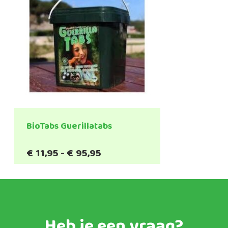
BioTabs Guerillatabs
Prijsklasse:
€
11,95
-
€
95,95
€11,95
tot
€95,95
Heb je een vraag?