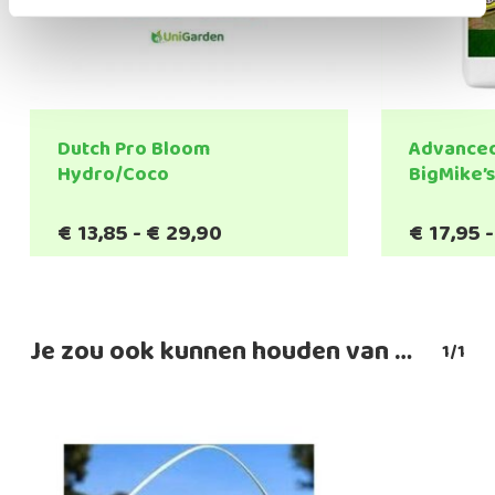
Dutch Pro Bloom
Advanced
Hydro/Coco
BigMike’
Prijsklasse:
€
13,85
-
€
29,90
€
17,95
-
€13,85
tot
€29,90
Je zou ook kunnen houden van …
1/1