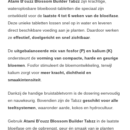
Atami B’cuzz Blossom Builder Tabzz
zijn krachtige,
wateroplosbare bloeiboost-tabletten die speciaal zijn
ontwikkeld voor de
laatste 4 tot 6 weken van de bloeifase
.
Deze unieke tabletten lossen snel op in water en leveren
direct beschikbare voeding aan je planten. Daardoor werken
ze
effectief, doelgericht en snel zichtbaar
.
De
uitgebalanceerde mix van fosfor (P) en kalium (K)
ondersteunt de
vorming van compacte, harde en geurige
bloemen
. Fosfor stimuleert de bloemontwikkeling, terwijl
kalium zorgt voor
meer kracht, dichtheid en
smaakintensiteit
.
Dankzij de handige bruistabletvorm is de dosering eenvoudig
en nauwkeurig. Bovendien zijn de Tabzz
geschikt voor alle
teeltsystemen
, waaronder aarde, kokos en hydrocultuur.
Gebruik
Atami B’cuzz Blossom Builder Tabzz
in de laatste
bloeifase om de opbrengst, geur én smaak van je planten