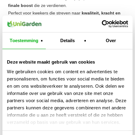
finale boost
die ze verdienen.
Perfect voor kwekers die streven naar
kwaliteit, kracht en
aromatische topprestaties
in de bloeifase.
Kijk ook naar:
https://unigarden.nl/product-
Toestemming
Details
Over
category/vijverirrigatie/ph-ec-meters/
Extra productinformatie
Deze website maakt gebruik van cookies
Gewicht
We gebruiken cookies om content en advertenties te
1,00 kg
personaliseren, om functies voor social media te bieden
en om ons websiteverkeer te analyseren. Ook delen we
Afmetingen
informatie over uw gebruik van onze site met onze
30 × 10 × 30 cm
partners voor social media, adverteren en analyse. Deze
partners kunnen deze gegevens combineren met andere
Merk
informatie die u aan ze heeft verstrekt of die ze hebben
Atami
verzameld op basis van uw gebruik van hun services.
Inhoud