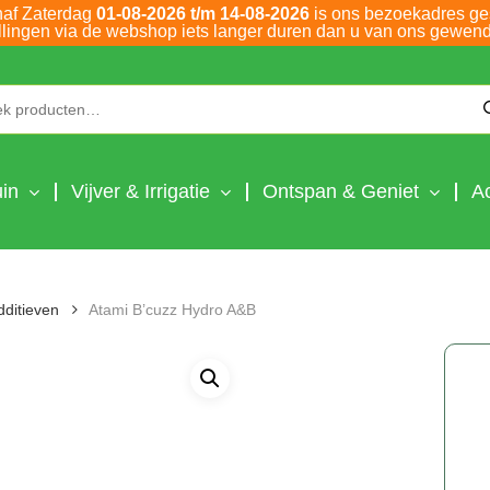
naf Zaterdag
01-08-2026 t/m 14-08-2026
is ons bezoekadres ge
llingen via de webshop iets langer duren dan u van ons gewend
Zoeken naar:
in
Vijver & Irrigatie
Ontspan & Geniet
A
dditieven
Atami B’cuzz Hydro A&B