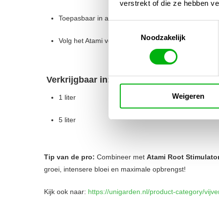
verstrekt of die ze hebben v
Toepasbaar in alle hydrosystemen (NFT, DWC, etc.
Toestemmingsselectie
Noodzakelijk
Volg het Atami voedingsschema voor optimale groei
Verkrijgbaar in:
Weigeren
1 liter
5 liter
Tip van de pro:
Combineer met
Atami Root Stimulato
groei, intensere bloei en maximale opbrengst!
Kijk ook naar:
https://unigarden.nl/product-category/vijve