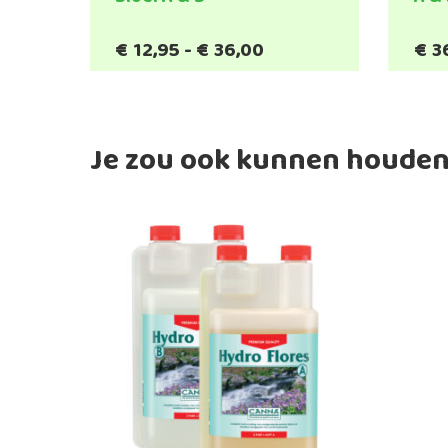
Prijsklasse:
€
12,95
-
€
36,00
€
3
Dit
€12,95
product
tot
heeft
€36,00
meerdere
variaties.
Je zou ook kunnen houden
Deze
optie
kan
gekozen
worden
op
de
productpagina