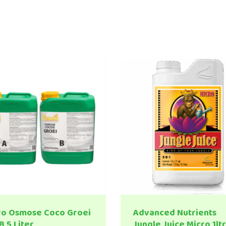
ro Osmose Coco Groei
Advanced Nutrients
B 5 Liter
Jungle Juice Micro 1ltr