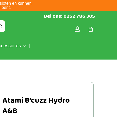
sloten en kunnen
 bent.
Bel ons: 0252 786 305
account
ccessoires
Atami B’cuzz Hydro
A&B