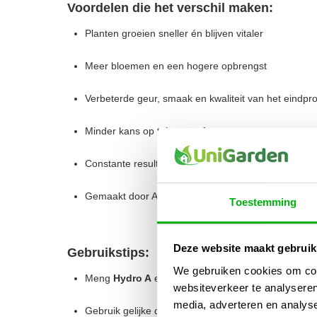
Voordelen die het verschil maken:
Planten groeien sneller én blijven vitaler
Meer bloemen en een hogere opbrengst
Verbeterde geur, smaak en kwaliteit van het eindpr
Minder kans op tekorten of stress
Constante resultaten, oogst na oogst
Gemaakt door Atami, een merk dat kwekers vertro
Toestemming
Deze website maakt gebruik
Gebruikstips:
We gebruiken cookies om cont
Meng
Hydro A
en
Hydro B
altijd apart in water, 
websiteverkeer te analyseren
media, adverteren en analys
Gebruik gelijke delen van beide componenten voor h