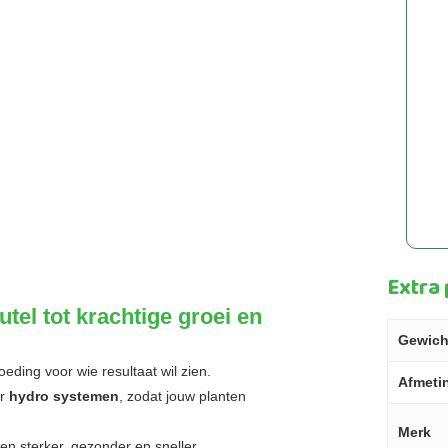
Extra
tel tot krachtige groei en
Gewich
eding voor wie resultaat wil zien.
Afmeti
r
hydro systemen
, zodat jouw planten
Merk
en sterker, gezonder en sneller.