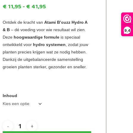
Prijsklasse:
€
11,95
-
€
41,95
€11,95
tot
Ontdek de kracht van
Atami B’cuzz Hydro A
& B
– dé voeding voor wie resultaat wil zien.
9,4
€41,95
Deze
hoogwaardige formule
is speciaal
ontwikkeld voor
hydro systemen
, zodat jouw
planten precies krijgen wat ze nodig hebben.
Dankzij de uitgebalanceerde samenstelling
groeien planten sterker, gezonder en sneller.
Inhoud