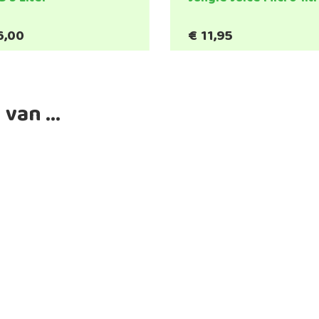
6,00
€
11,95
 van …