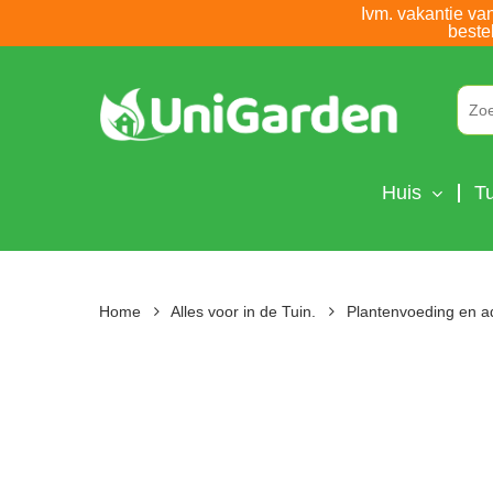
Skip
Ivm. vakantie va
beste
to
main
content
Huis
Tu
Home
Alles voor in de Tuin.
Plantenvoeding en a