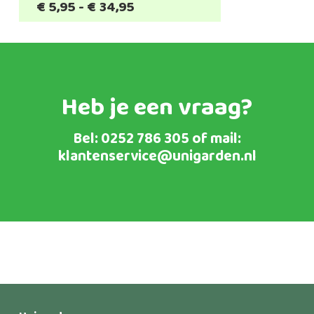
Prijsklasse:
€
5,95
-
€
34,95
€5,95
tot
€34,95
Heb je een vraag?
Bel:
0252 786 305
of mail:
klantenservice@unigarden.nl