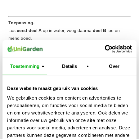
Toepassing:
Los
eerst deel A
op in water, voeg daarna
deel B
toe en
meng goed.
Gebruik volgens de
aanbevolen dosering
voor het beste
resultaat.
Hierdoor blijft de voeding
stabiel, efficiënt en optimaal
Toestemming
Details
Over
opneembaar
.
Kijk ook naar:
https://unigarden.nl/product-
Deze website maakt gebruik van cookies
category/vijverirrigatie/ph-ec-meters/
We gebruiken cookies om content en advertenties te
Extra productinformatie
personaliseren, om functies voor social media te bieden
en om ons websiteverkeer te analyseren. Ook delen we
Gewicht
informatie over uw gebruik van onze site met onze
partners voor social media, adverteren en analyse. Deze
N/B
partners kunnen deze gegevens combineren met andere