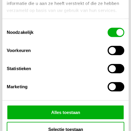
Afmetingen
informatie die u aan ze heeft verstrekt of die ze hebben
N/B
verzameld op basis van uw gebruik van hun services.
Merk
Toestemmingsselectie
Canna
Noodzakelijk
Inhoud
1 Liter
,
5 Liter
Voorkeuren
Meng Verhouding
40-70ml / 10 Liter
Statistieken
Marketing
Gerelateerde producten
1/4
Alles toestaan
Selectie toestaan