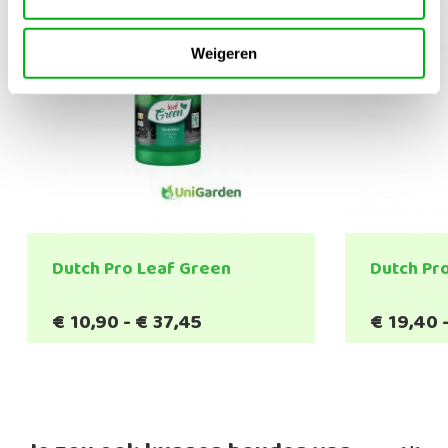
Weigeren
Dutch Pro Leaf Green
Dutch Pr
Prijsklasse:
€
10,90
-
€
37,45
€
19,40
€10,90
tot
€37,45