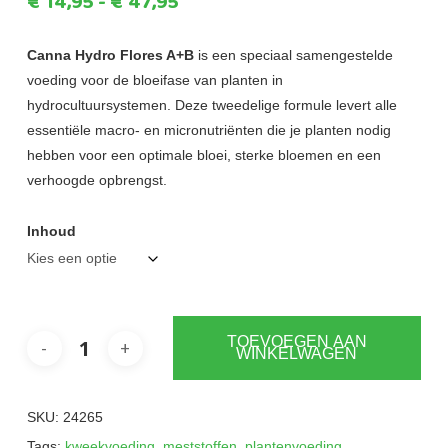
Prijsklasse:
€
14,95
-
€
47,95
€14,95
tot
Canna Hydro Flores A+B
is een speciaal samengestelde
voeding voor de bloeifase van planten in
€47,95
hydrocultuursystemen. Deze tweedelige formule levert alle
essentiële macro- en micronutriënten die je planten nodig
hebben voor een optimale bloei, sterke bloemen en een
verhoogde opbrengst.
Inhoud
TOEVOEGEN AAN
WINKELWAGEN
SKU:
24265
Tags:
kweekvoeding
,
meststoffen
,
plantenvoeding