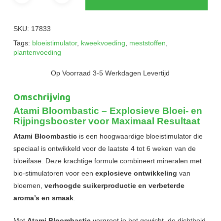
SKU:
17833
Tags:
bloeistimulator
,
kweekvoeding
,
meststoffen
,
plantenvoeding
Op Voorraad 3-5 Werkdagen Levertijd
Omschrijving
Atami Bloombastic – Explosieve Bloei- en
Rijpingsbooster voor Maximaal Resultaat
Atami Bloombastic
is een hoogwaardige bloeistimulator die
speciaal is ontwikkeld voor de laatste 4 tot 6 weken van de
bloeifase. Deze krachtige formule combineert mineralen met
bio-stimulatoren voor een
explosieve ontwikkeling
van
bloemen,
verhoogde suikerproductie en verbeterde
aroma’s en smaak
.
Met
Atami Bloombastic
vergroot je het gewicht, de dichtheid