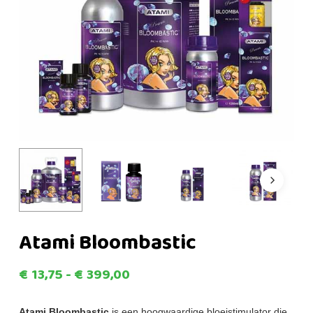
Atami Bloombastic
Prijsklasse:
€
13,75
-
€
399,00
€13,75
Atami Bloombastic
is een hoogwaardige bloeistimulator die