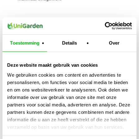
Gebruik
Bloombastic
als aanvulling op je basisvoeding voor
het beste resultaat. Niet combineren met andere PK-boosters.
Toestemming
Details
Over
Kijk ook naar:
https://unigarden.nl/product-
category/vijverirrigatie/ph-ec-meters/
Extra productinformatie
Deze website maakt gebruik van cookies
We gebruiken cookies om content en advertenties te
Gewicht
personaliseren, om functies voor social media te bieden
N/B
en om ons websiteverkeer te analyseren. Ook delen we
informatie over uw gebruik van onze site met onze
Afmetingen
partners voor social media, adverteren en analyse. Deze
N/B
partners kunnen deze gegevens combineren met andere
informatie die u aan ze heeft verstrekt of die ze hebben
Merk
verzameld op basis van uw gebruik van hun services.
Atami