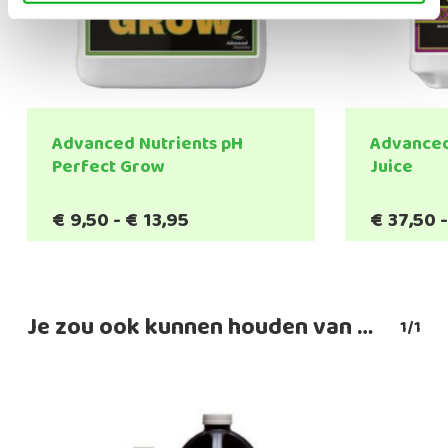
Advanced Nutrients pH
Advanced
Perfect Grow
Juice
Prijsklasse:
€
9,50
-
€
13,95
€
37,50
€9,50
tot
€13,95
Je zou ook kunnen houden van …
1/1