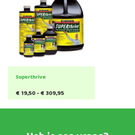
Superthrive
Prijsklasse:
€
19,50
-
€
309,95
€19,50
tot
€309,95