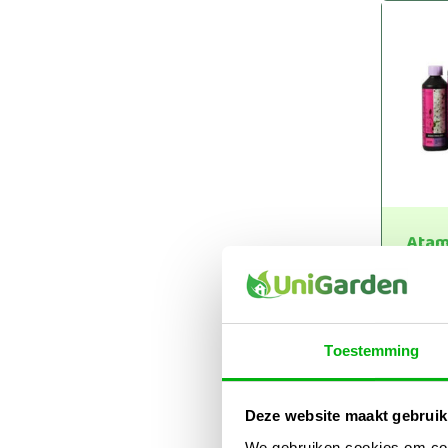
Atam
Bloe
€
6,
€
16
Toestemming
Deze website maakt gebruik
We gebruiken cookies om cont