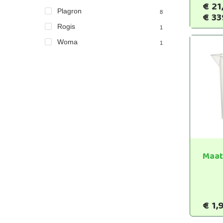
€
21
Plagron
8
€
33
Rogis
1
Woma
1
Maat
€
1,