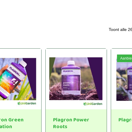
Toont alle 2
Aanbie
ron Green
Plagron Power
Plag
ation
Roots