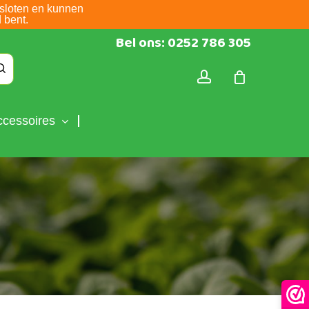
sloten en kunnen
 bent.
Bel ons: 0252 786 305
account
ccessoires