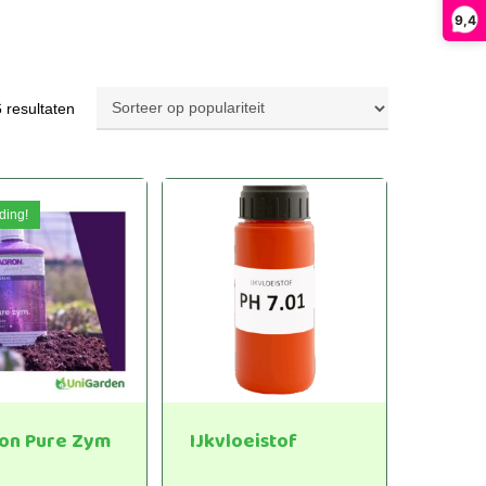
9,4
Gesorteerd
6 resultaten
op
populariteit
ding!
ron Pure Zym
IJkvloeistof