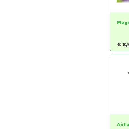
Plag
€
8,
Airf