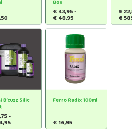
productpagina
l
Box
€
43,95
-
€
22
Dit
Prijsklasse:
,50
€
48,95
€
58
Dit
product
€43,95
product
heeft
tot
heeft
€48,95
meerdere
meerdere
variaties.
variaties.
Deze
Deze
optie
optie
kan
kan
gekozen
gekozen
worden
worden
op
op
de
de
 B’cuzz Silic
Ferro Radix 100ml
productpagina
productpagina
t
,75
-
Dit
Prijsklasse:
4,95
€
16,95
product
€14,75