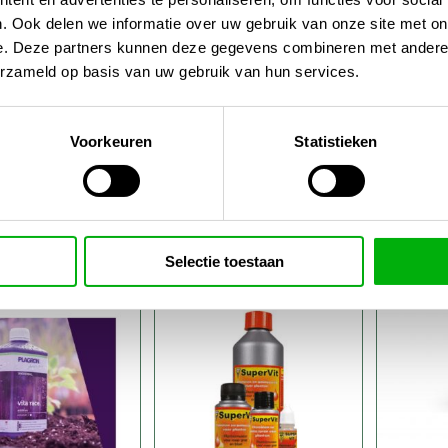
optie
optie
. Ook delen we informatie over uw gebruik van onze site met on
kan
kan
e. Deze partners kunnen deze gegevens combineren met andere i
gekozen
gekozen
erzameld op basis van uw gebruik van hun services.
worden
worden
op
op
de
de
Voorkeuren
Statistieken
i Rokzbastic
Atami B’cuzz
Atami
productpagina
productpagina
Blossom Builder
Bloei
liquid
,50
-
€
4,95
-
€
6,
Dit
Dit
Prijsklasse:
Prijsklasse:
5,00
€
122,00
€
15
product
product
Selectie toestaan
€18,50
€4,95
heeft
heeft
tot
tot
€475,00
€122,00
meerdere
meerdere
variaties.
variaties.
Deze
Deze
optie
optie
kan
kan
gekozen
gekozen