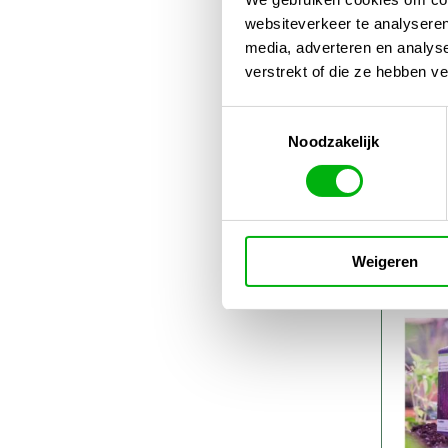
websiteverkeer te analyseren
media, adverteren en analys
verstrekt of die ze hebben v
Toestemmingsselectie
Noodzakelijk
Atam
€
18
€
47
Weigeren