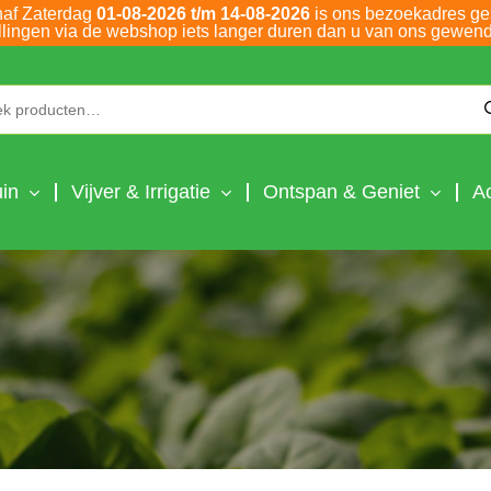
naf Zaterdag
01-08-2026 t/m 14-08-2026
is ons bezoekadres ge
llingen via de webshop iets langer duren dan u van ons gewend
Zoeken naar:
in
Vijver & Irrigatie
Ontspan & Geniet
A