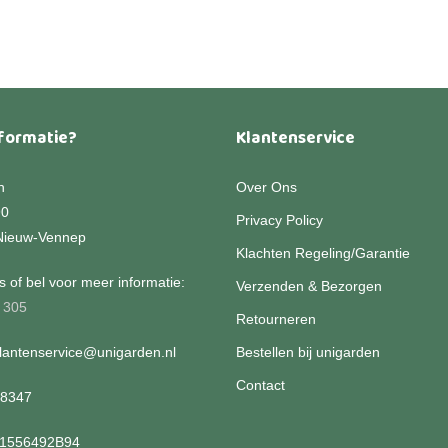
heeft
tot
€124,95
meerdere
variaties.
Deze
optie
kan
formatie?
Klantenservice
gekozen
worden
n
Over Ons
op
90
Privacy Policy
de
Nieuw-Vennep
productpagina
Klachten Regeling/Garantie
 of bel voor meer informatie:
Verzenden & Bezorgen
 305
Retourneren
klantenservice@unigarden.nl
Bestellen bij unigarden
Contact
08347
01556492B94