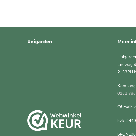
Unigarden
Meer in
Unigarde
Lireweg 
2153PH 
Kom langs
0252 786
Of mail: 
kvk: 244
btw:NL0