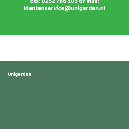
Bel:
0252 786 305
of mail:
klantenservice@unigarden.nl
Unigarden