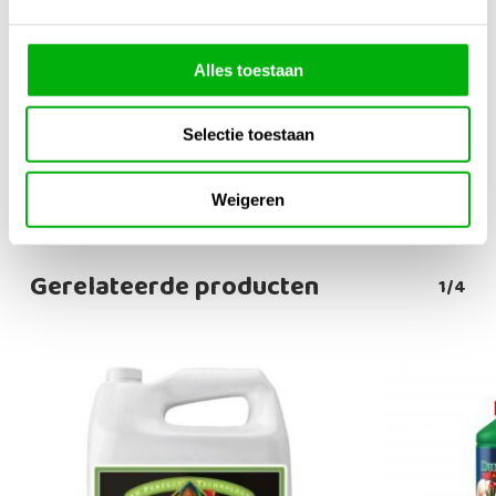
Biogreen
Inhoud
Alles toestaan
1 Liter
,
250 ml
,
5 Liter
,
500 ml
Meng Verhouding
Selectie toestaan
50ml / 100 Liter
Weigeren
Gerelateerde producten
1/4