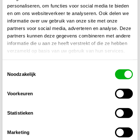
personaliseren, om functies voor social media te bieden
100% biologisch en veilig voor het milieu
en om ons websiteverkeer te analyseren. Ook delen we
informatie over uw gebruik van onze site met onze
partners voor social media, adverteren en analyse. Deze
partners kunnen deze gegevens combineren met andere
Met
X-Force
zorg je voor een krachtig, gezond en robuust
informatie die u aan ze heeft verstrekt of die ze hebben
gewas, klaar voor optimale prestaties.
verzameld op basis van uw gebruik van hun services.
Kijk ook naar:
https://unigarden.nl/product-category/alles-
voor-in-de-tuin/substraten/
Toestemmingsselectie
Noodzakelijk
Extra productinformatie
Voorkeuren
Gewicht
N/B
Statistieken
Afmetingen
N/B
Marketing
Merk