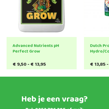
Advanced Nutrients pH
Dutch Pr
Perfect Grow
Hydro/C
Prijsklasse:
€
9,50
-
€
13,95
€
13,85
-
€9,50
tot
€13,95
Heb je een vraag?