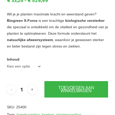
Prijsklasse:
€
33,25
-
€
529,99
€33,25
tot
Wil je je planten maximale kracht en weerstand geven?
Biogreen X-Force
is een krachtige
biologische versterker
€529,99
die speciaal is ontwikkeld om de vitaliteit en gezondheid van je
planten te optimaliseren. Deze formule ondersteunt het
natuurlijke afweersysteem
, waardoor je gewassen sterker
en beter bestand zijn tegen stress en ziekten.
Inhoud
TOEVOEGEN AAN
WINKELWAGEN
SKU:
25400
Tags:
kweekvoeding
,
kweken
,
plantenvoeding