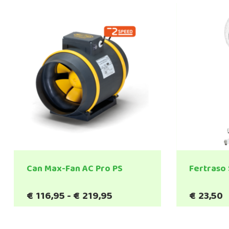
Can Max-Fan AC Pro PS
Fertraso 
Prijsklasse:
€
116,95
-
€
219,95
€
23,50
€116,95
tot