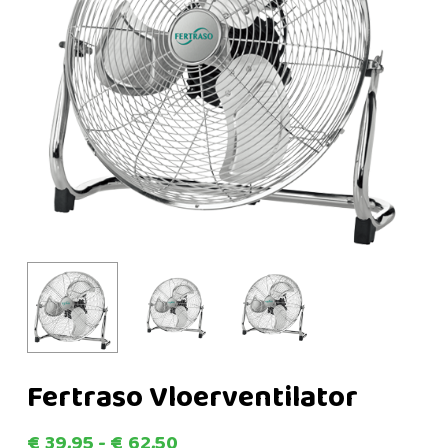
Fertraso Vloerventilator
Prijsklasse:
€
39,95
-
€
62,50