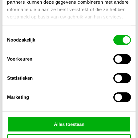
partners kunnen deze gegevens combineren met andere
huishoudelijk gebruik.
informatie die u aan ze heeft verstrekt of die ze hebben
verzameld op basis van uw gebruik van hun services.
Actie:
Bestel vandaag nog de
Fertraso Vloerventilator
en
Toestemmingsselectie
ervaar krachtige, efficiënte en betrouwbare luchtcirculatie in
Noodzakelijk
jouw ruimte!
Kijk ook naar:
https://unigarden.nl/product-
Voorkeuren
category/accessoires/hygrometers-thermometers/
Extra productinformatie
Statistieken
Gewicht
Marketing
N/B
Afmetingen
N/B
Alles toestaan
Merk