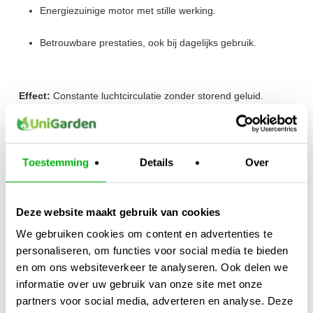
Energiezuinige motor met stille werking.
Betrouwbare prestaties, ook bij dagelijks gebruik.
Effect:
Constante luchtcirculatie zonder storend geluid.
Waarom Kiezen voor de Fertraso
Vloerventilator?
Toestemming
Details
Over
Krachtige prestaties voor zowel kleine als grote ruimtes.
Compact ontwerp met verstelbare hoek.
Deze website maakt gebruik van cookies
We gebruiken cookies om content en advertenties te
Meerdere snelheidsstanden voor optimale controle.
personaliseren, om functies voor social media te bieden
en om ons websiteverkeer te analyseren. Ook delen we
Duurzaam en robuust gebouwd.
informatie over uw gebruik van onze site met onze
partners voor social media, adverteren en analyse. Deze
Perfect voor kweekruimtes, werkplaatsen en