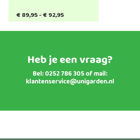
Prijsklasse:
€
89,95
-
€
92,95
€89,95
tot
€92,95
Heb je een vraag?
Bel:
0252 786 305
of mail:
klantenservice@unigarden.nl