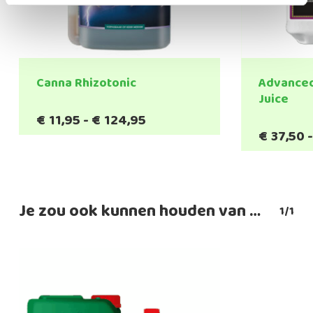
Canna Rhizotonic
Advanced
Juice
Prijsklasse:
€
11,95
-
€
124,95
€11,95
€
37,50
tot
€124,95
Je zou ook kunnen houden van …
1/1