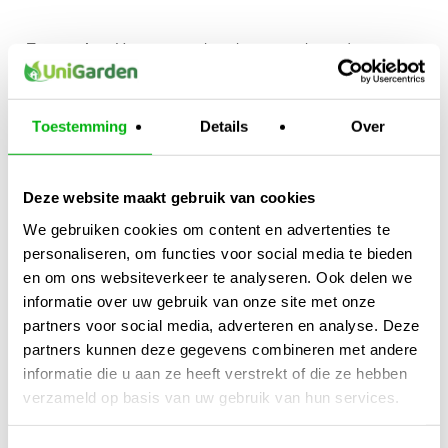
Toepassing:
Voeg toe aan het gietwater volgens de
aanbevolen dosering voor een optimale wortelontwikkeling.
Kijk ook naar:
https://unigarden.nl/product-
Toestemming
Details
Over
category/vijverirrigatie/ph-ec-meters/
Extra productinformatie
Deze website maakt gebruik van cookies
We gebruiken cookies om content en advertenties te
Gewicht
personaliseren, om functies voor social media te bieden
N/B
en om ons websiteverkeer te analyseren. Ook delen we
Afmetingen
informatie over uw gebruik van onze site met onze
partners voor social media, adverteren en analyse. Deze
N/B
partners kunnen deze gegevens combineren met andere
Merk
informatie die u aan ze heeft verstrekt of die ze hebben
Hesi
verzameld op basis van uw gebruik van hun services.
Inhoud