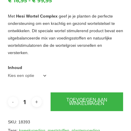
Prijsklasse:
€
16,95
-
€
99,95
€16,95
tot
Met
Hesi Wortel Complex
geef je je planten de perfecte
ondersteuning om een krachtig en gezond wortelstelsel te
€99,95
ontwikkelen. Dit speciale wortel stimulerend product bevat een
uitgebalanceerde mix van voedingsstoffen en natuurlijke
wortelstimulatoren die de wortelgroei versnellen en
versterken.
Inhoud
TOEVOEGEN AAN
WINKELWAGEN
SKU:
18393
Tags:
kweekvoeding
,
meststoffen
,
plantenvoeding