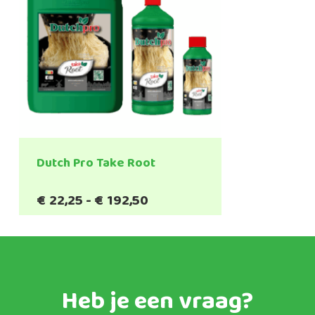
Dutch Pro Take Root
Prijsklasse:
€
22,25
-
€
192,50
€22,25
tot
€192,50
Heb je een vraag?