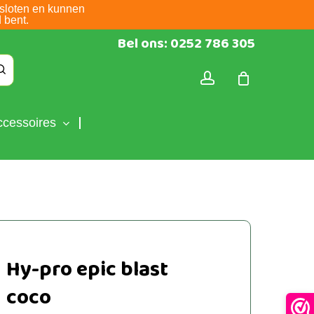
sloten en kunnen
 bent.
Bel ons: 0252 786 305
account
ccessoires
Hy-pro epic blast
coco