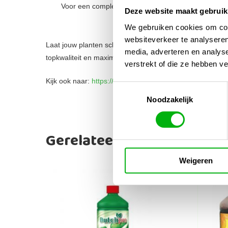
Voor een complete en gebalanceerde bloeifase.
Deze website maakt gebruik
We gebruiken cookies om cont
websiteverkeer te analyseren
Laat jouw planten schitteren in de bloeifase met
Epic B
media, adverteren en analys
topkwaliteit en maximale resultaten nastreven bij het kw
verstrekt of die ze hebben v
Kijk ook naar:
https://unigarden.nl/product-category/vijve
Toestemmingsselectie
Noodzakelijk
Gerelateerde producten
Weigeren