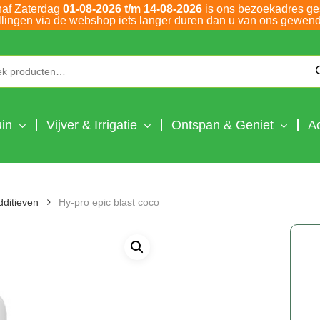
naf Zaterdag
01-08-2026 t/m 14-08-2026
is ons bezoekadres ge
llingen via de webshop iets langer duren dan u van ons gewend
Zoeken naar:
in
Vijver & Irrigatie
Ontspan & Geniet
A
dditieven
Hy-pro epic blast coco