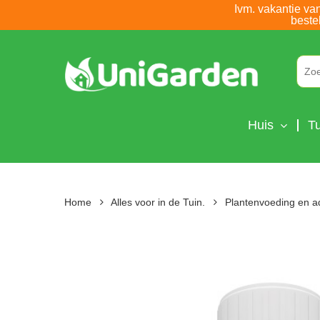
Skip
Ivm. vakantie va
beste
to
main
content
Huis
Tu
Home
Alles voor in de Tuin.
Plantenvoeding en a