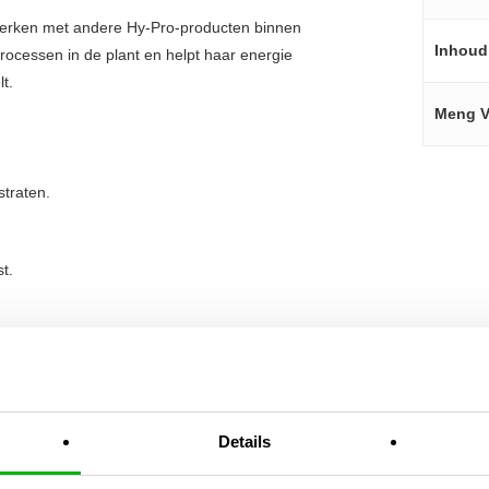
erken met andere Hy-Pro-producten binnen
Inhoud
rocessen in de plant en helpt haar energie
t.
Meng V
traten.
t.
male bloemvorming.
 effect.
Details
g