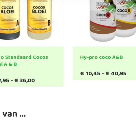
ro Standaard Cocos
Hy-pro coco A&B
i A & B
Pri
€
10,45
-
€
40,95
Dit
€10
Prijsklasse:
2,95
-
€
36,00
Dit
product
tot
€12,95
product
heeft
€4
tot
heeft
meerde
€36,00
meerdere
variatie
variaties.
 van …
Deze
Deze
optie
optie
kan
kan
gekoze