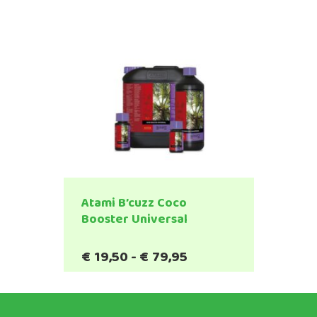
worden
op
de
productpagina
Atami B’cuzz Coco
Booster Universal
Prijsklasse:
€
19,50
-
€
79,95
Dit
€19,50
product
tot
heeft
€79,95
meerdere