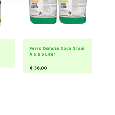
Ferro Osmose Coco Groei
A & B 5 Liter
jsklasse:
,45
€
36,00
0,95
re
s.
n