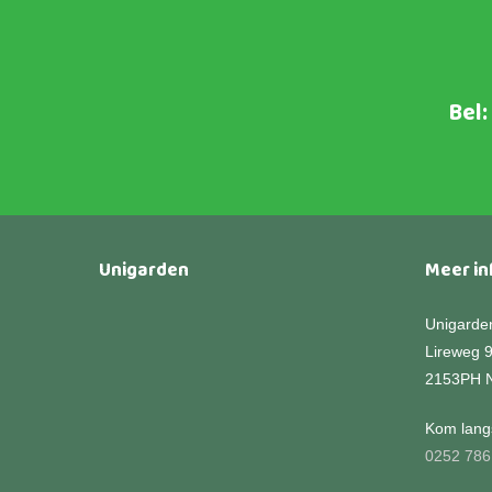
variaties.
Deze
optie
kan
Bel:
gekozen
worden
op
de
productpagina
Unigarden
Meer in
Unigarde
Lireweg 
2153PH 
Kom langs
0252 786