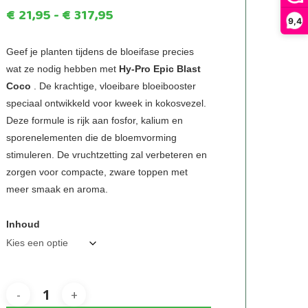
Prijsklasse:
€
21,95
-
€
317,95
9,4
€21,95
tot
Geef je planten tijdens de bloeifase precies
wat ze nodig hebben met
Hy-Pro Epic Blast
€317,95
Coco
. De krachtige, vloeibare bloeibooster
speciaal ontwikkeld voor kweek in kokosvezel.
Deze formule is rijk aan fosfor, kalium en
sporenelementen die de bloemvorming
stimuleren. De vruchtzetting zal verbeteren en
zorgen voor compacte, zware toppen met
meer smaak en aroma.
Inhoud