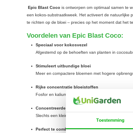
Epic Blast Coco
is ontworpen om optimaal samen te w
een kokos-substraatkweek. Het activeert de natuurlijke p
te richten op de bloei – precies op het moment dat het tel
Voordelen van Epic Blast Coco:
Speciaal voor kokosvezel
Afgestemd op de behoeften van planten in cocosubs
Stimuleert uitbundige bloei
Meer en compactere bloemen met hogere opbrengs
Rijke concentratie bloeistoffen
Fosfor en kalium in de juiste verhouding voor opti
Concentreerde formule, zuinig in gebruik
Slechts een kleine hoeveelheid nodig voor maximaal
Toestemming
Perfect te combineren met Hy-Pro Coco voedin