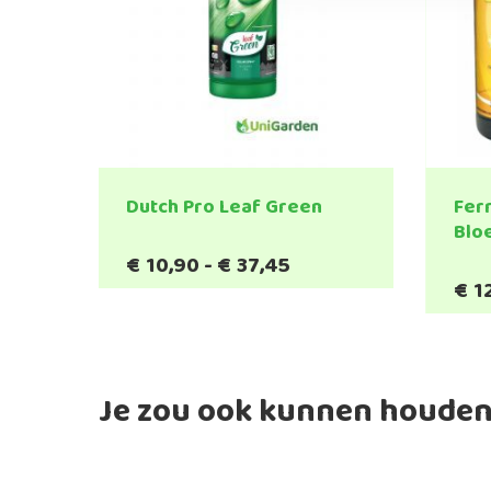
Dutch Pro Leaf Green
Fer
Bloe
Prijsklasse:
€
10,90
-
€
37,45
Dit
€10,90
€
1
product
tot
heeft
€37,45
meerdere
variaties.
Je zou ook kunnen houden
Deze
optie
kan
gekozen