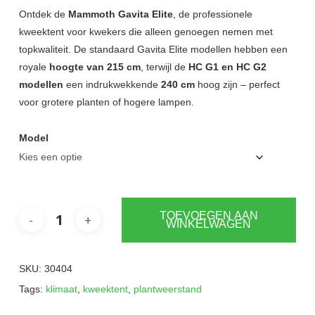
tot
Ontdek de
Mammoth Gavita Elite
, de professionele
kweektent voor kwekers die alleen genoegen nemen met
€619,50
topkwaliteit. De standaard Gavita Elite modellen hebben een
royale
hoogte van 215 cm
, terwijl de
HC G1 en HC G2
modellen
een indrukwekkende
240 cm
hoog zijn – perfect
voor grotere planten of hogere lampen.
Model
TOEVOEGEN AAN
WINKELWAGEN
SKU:
30404
Tags:
klimaat
,
kweektent
,
plantweerstand