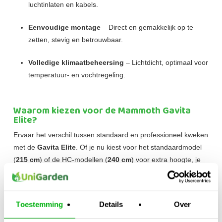
luchtinlaten en kabels.
Eenvoudige montage
– Direct en gemakkelijk op te
zetten, stevig en betrouwbaar.
Volledige klimaatbeheersing
– Lichtdicht, optimaal voor
temperatuur- en vochtregeling.
Waarom kiezen voor de Mammoth Gavita
Elite?
Ervaar het verschil tussen standaard en professioneel kweken
met de
Gavita Elite
. Of je nu kiest voor het standaardmodel
(
215 cm
) of de HC-modellen (
240 cm
) voor extra hoogte, je
profiteert altijd van bewezen kwaliteit, ruime groeiruimte en
een efficiënt ontwerp dat elke oogst ondersteunt.
Toestemming
Details
Over
Wacht niet langer en kies vandaag nog voor de
Mammoth
Gavita Elite
– ontdek de kracht van professioneel kweken,