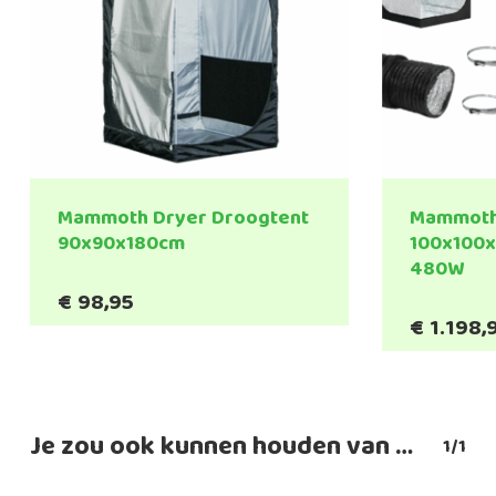
Mammoth Dryer Droogtent
Mammoth
90x90x180cm
100x100x
480W
€
98,95
€
1.198,
Je zou ook kunnen houden van …
1/1