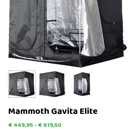
Mammoth Gavita Elite
Prijsklasse:
€
449,95
-
€
619,50
€449,95