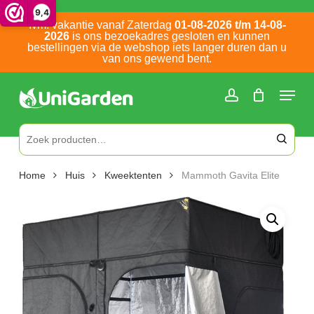
Skip
9,4
Ivm. vakantie vanaf Zaterdag
01-08-2026 t/m 14-08-
to
2026
is ons bezoekadres gesloten en kunnen
main
bestellingen via de webshop iets langer duren dan u
van ons gewend bent.
content
Bel ons: 0252 786 305
Zoeken naar:
Home
Huis
Kweektenten
Mammoth Gavita Elite