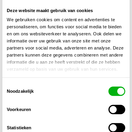
ervaar maximale opbrengst en geniet van gezonde, sterke
Deze website maakt gebruik van cookies
planten!
We gebruiken cookies om content en advertenties te
personaliseren, om functies voor social media te bieden
Kijk ook naar:
https://unigarden.nl/product-
en om ons websiteverkeer te analyseren. Ook delen we
category/huis/luchtbehandeling/
Extra productinformatie
informatie over uw gebruik van onze site met onze
partners voor social media, adverteren en analyse. Deze
Gewicht
partners kunnen deze gegevens combineren met andere
informatie die u aan ze heeft verstrekt of die ze hebben
N/B
verzameld op basis van uw gebruik van hun services.
Afmetingen
N/B
Toestemmingsselectie
Noodzakelijk
Buis diameter
22 mm
Voorkeuren
Materiaal
600D Mylar
Statistieken
Model