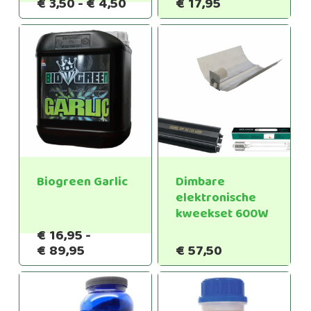
Prijsklasse:
Prijsklasse:
€
3,50
-
€
4,50
€
17,95
€3,50
€14,95
tot
tot
€4,50
€17,95
Biogreen Garlic
Dimbare
elektronische
kweekset 600W
€
16,95
-
Prijsklasse:
€
89,95
€
57,50
€16,95
tot
€89,95