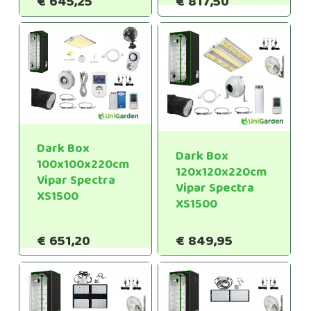
€
645,25
€
817,50
Dark Box
Dark Box
100x100x220cm
120x120x220cm
Vipar Spectra
Vipar Spectra
XS1500
XS1500
€
651,20
€
849,95