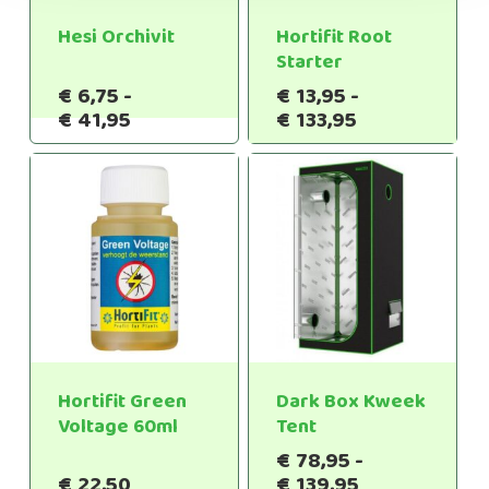
Hesi Orchivit
Hortifit Root
Starter
€
6,75
-
€
13,95
-
Prijsklasse:
Prijsklasse:
€
41,95
€
133,95
€6,75
€13,95
tot
tot
€41,95
€133,95
Hortifit Green
Dark Box Kweek
Voltage 60ml
Tent
€
78,95
-
Prijsklasse:
€
22,50
€
139,95