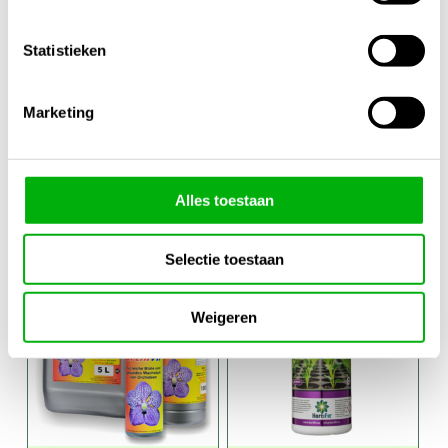
Statistieken
Home Box
HomeBox
Marketing
Ambient Q+
Ambient Q+
kweektent
Kweektent
150x150x220cm
100x100x220cm
Alles toestaan
€
299,95
€
239,95
Selectie toestaan
Weigeren