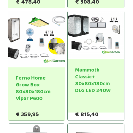
€
478,40
€
308,40
Mammoth
Classic+
Ferna Home
80x80x180cm
Grow Box
DLG LED 240W
80x80x180cm
Vipar P600
€
359,95
€
815,40