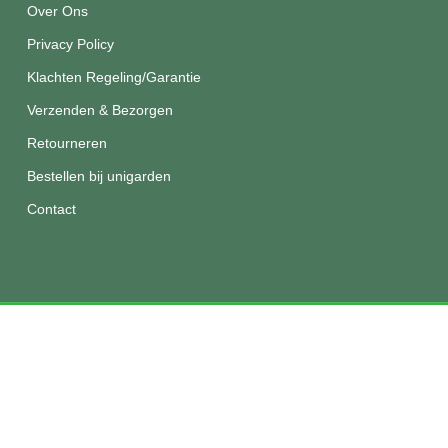
Over Ons
Privacy Policy
Klachten Regeling/Garantie
Verzenden & Bezorgen
Retourneren
Bestellen bij unigarden
Contact
© 2026 Unigarden.
Disclaimer
|
Privacy
|
Algemene
voorwaarden
facebook
instagram
phone
email