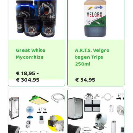
Great White
A.R.T.S. Velgro
Mycorrhiza
tegen Trips
250ml
€
18,95
-
Prijsklasse:
€
304,95
€
34,95
€18,95
tot
€304,95