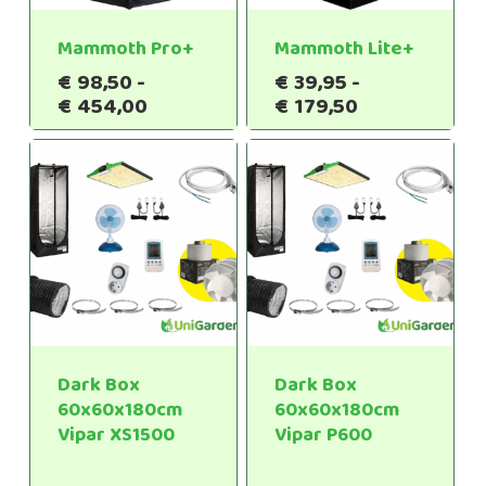
Mammoth Pro+
Mammoth Lite+
€
98,50
-
€
39,95
-
Prijsklasse:
Prijsklasse:
€
454,00
€
179,50
€98,50
€39,95
tot
tot
€454,00
€179,50
Dark Box
Dark Box
60x60x180cm
60x60x180cm
Vipar XS1500
Vipar P600