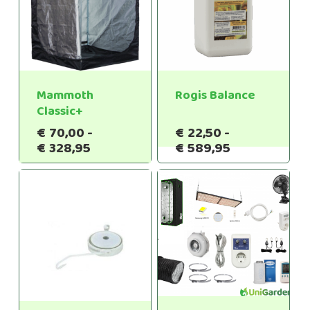
Mammoth
Rogis Balance
Classic+
€
70,00
-
€
22,50
-
Prijsklasse:
Prijsklasse:
€
328,95
€
589,95
€70,00
€22,50
tot
tot
€328,95
€589,95