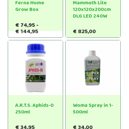
Ferna Home
Mammoth Lite
Grow Box
120x120x200cm
DLG LED 240W
€
74,95
-
Prijsklasse:
€
144,95
€
825,00
€74,95
tot
€144,95
A.R.T.S. Aphids-0
Woma Spray in 1-
250ml
500ml
€
34,95
€
34,00