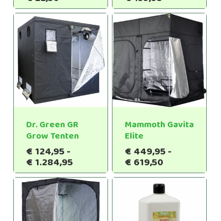
€78,95
tot
€139,95
Dr. Green GR
Mammoth Gavita
Grow Tenten
Elite
€
124,95
-
€
449,95
-
Prijsklasse:
Prijsklasse:
€
1.284,95
€
619,50
€124,95
€449,95
tot
tot
€1.284,95
€619,50