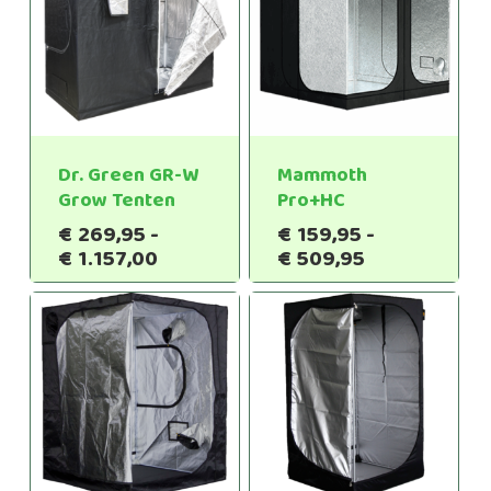
Dr. Green GR-W
Mammoth
Grow Tenten
Pro+HC
€
269,95
-
€
159,95
-
Prijsklasse:
Prijsklasse:
€
1.157,00
€
509,95
€269,95
€159,95
tot
tot
€1.157,00
€509,95