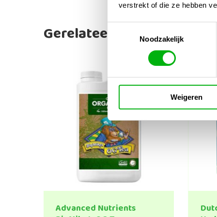
verstrekt of die ze hebben v
Gerelateerde producten
Toestemmingsselectie
Noodzakelijk
Weigeren
Advanced Nutrients
Dut