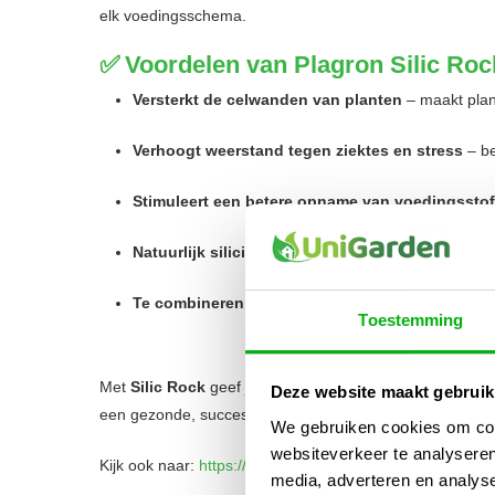
elk voedingsschema.
✅
Voordelen van Plagron Silic Roc
Versterkt de celwanden van planten
– maakt plan
Verhoogt weerstand tegen ziektes en stress
– be
Stimuleert een betere opname van voedingssto
Natuurlijk silicium, duurzaam en veilig
– ideaal vo
Te combineren met alle Plagron-producten
– een
Toestemming
Met
Silic Rock
geef je jouw planten extra kracht, stabili
Deze website maakt gebruik
een gezonde, succesvolle teelt.
We gebruiken cookies om cont
websiteverkeer te analyseren
Kijk ook naar:
https://unigarden.nl/product-category/vijve
media, adverteren en analys