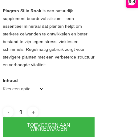
€6,25
9,4
tot
Plagron Silic Rock
is een natuurlijk
supplement boordevol silicium – een
€52,95
essentieel mineraal dat planten helpt om
sterkere celwanden te ontwikkelen en beter
bestand te zijn tegen stress, ziektes en
schimmels. Regelmatig gebruik zorgt voor
stevigere planten met een verbeterde structuur
en verhoogde vitaliteit.
Inhoud
TOEVOEGEN AAN
WINKELWAGEN