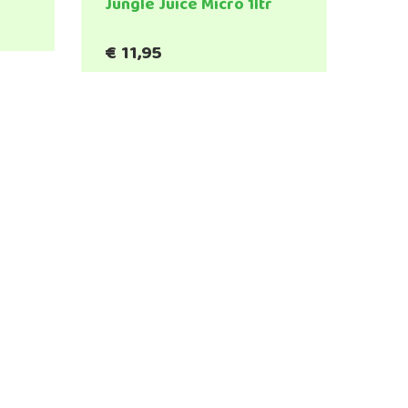
Jungle Juice Micro 1ltr
€
11,95