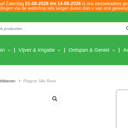
naf Zaterdag
01-08-2026 t/m 14-08-2026
is ons bezoekadres ge
llingen via de webshop iets langer duren dan u van ons gewend
Zoeken naar:
in
Vijver & Irrigatie
Ontspan & Geniet
A
dditieven
Plagron Silic Rock