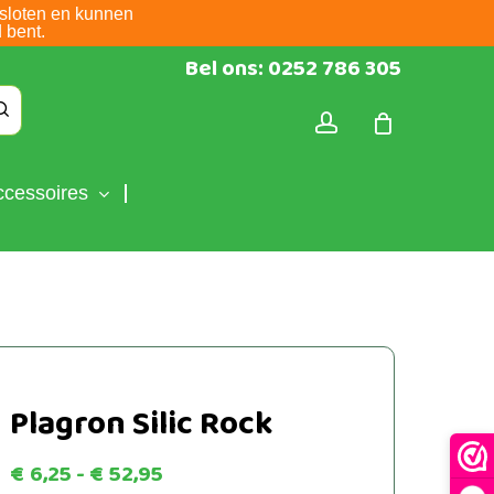
sloten en kunnen
 bent.
Bel ons: 0252 786 305
account
ccessoires
Plagron Silic Rock
Prijsklasse:
€
6,25
-
€
52,95