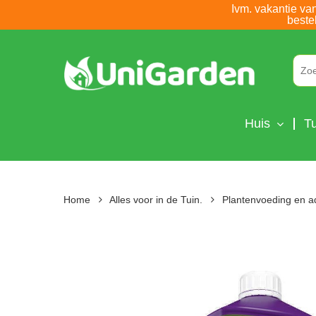
Skip
Ivm. vakantie va
beste
to
main
content
Huis
Tu
Home
Alles voor in de Tuin.
Plantenvoeding en a