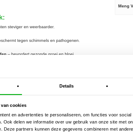
Meng V
k:
ten steviger en weerbaarder.
schermt tegen schimmels en pathogenen.
ffen
– bevordert gezonde groei en bloei.
or biologische teelt.
voudig in te passen in elk voedingsschema.
Details
teit en weerstand – de perfecte basis voor
 van cookies
ent en advertenties te personaliseren, om functies voor social
. Ook delen we informatie over uw gebruik van onze site met on
rirrigatie/ph-ec-meters/
e. Deze partners kunnen deze gegevens combineren met andere i