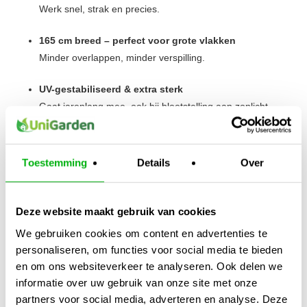
Werk snel, strak en precies.
165 cm breed – perfect voor grote vlakken
Minder overlappen, minder verspilling.
UV-gestabiliseerd & extra sterk
Gaat jarenlang mee, ook bij blootstelling aan zonlicht.
Let op! dit product per rol kan alleen w0rden opgehaald
Toestemming
Details
Over
of verzonden worden op afspraak.
Kijk ook naar:
https://unigarden.nl/product/aquaking-vijverfolie/
Deze website maakt gebruik van cookies
Extra productinformatie
We gebruiken cookies om content en advertenties te
personaliseren, om functies voor social media te bieden
en om ons websiteverkeer te analyseren. Ook delen we
Gewicht
informatie over uw gebruik van onze site met onze
N/B
partners voor social media, adverteren en analyse. Deze