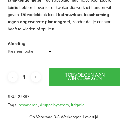
strekkende meter
– een absolute must-have voor iedere
tuinliefhebber, hovenier of kweker die werk uit handen wil
geven. Dit worteldoek biedt
betrouwbare bescherming
tegen ongewenste plantengroei
, zonder dat je constant
hoeft te wieden of spuiten.
Afmeting
TOEVOEGEN AAN
WINKELWAGEN
SKU:
22887
Tags:
bewateren
,
druppelsysteem
,
irrigatie
Op Voorraad 3-5 Werkdagen Levertijd