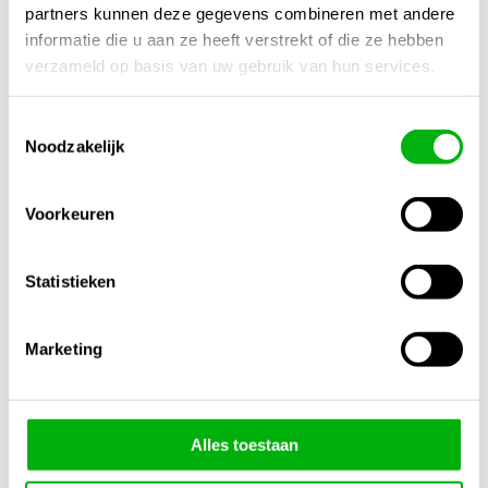
Afmetingen
partners kunnen deze gegevens combineren met andere
informatie die u aan ze heeft verstrekt of die ze hebben
N/B
verzameld op basis van uw gebruik van hun services.
Afmeting
1,65 x 1,00 meter
,
1,65×20 meter
,
1,65×40 meter
Toestemmingsselectie
Noodzakelijk
Gewicht
110 g/m²
Voorkeuren
Materiaal
Geweven polypropyleen of polyester
Statistieken
Kweek Toepassing
Indoor
,
Outdoor
Marketing
Gerelateerde producten
Alles toestaan
1/4