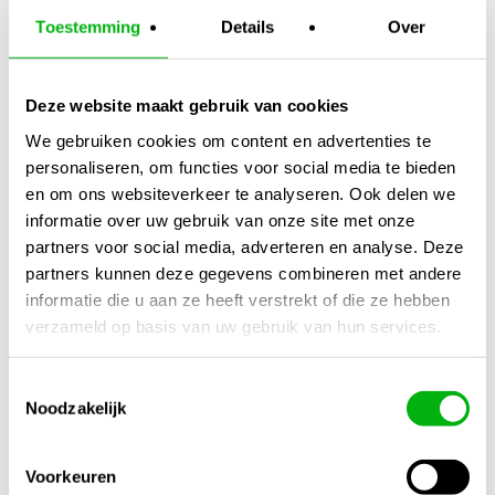
Toestemming
Details
Over
Gewicht
N/B
Deze website maakt gebruik van cookies
Afmetingen
N/B
We gebruiken cookies om content en advertenties te
personaliseren, om functies voor social media te bieden
Merk
en om ons websiteverkeer te analyseren. Ook delen we
Atami
informatie over uw gebruik van onze site met onze
partners voor social media, adverteren en analyse. Deze
Inhoud
partners kunnen deze gegevens combineren met andere
1 Liter
,
100 ml
,
250 ml
,
5 Liter
informatie die u aan ze heeft verstrekt of die ze hebben
Meng Verhouding
verzameld op basis van uw gebruik van hun services.
0,25-0,5ml / 1 Liter
Toestemmingsselectie
Noodzakelijk
Gerelateerde producten
1/4
Voorkeuren