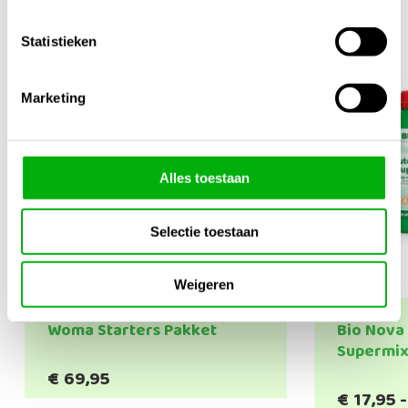
Statistieken
Marketing
Alles toestaan
Selectie toestaan
Weigeren
Woma Starters Pakket
Bio Nova
Supermi
€
69,95
€
17,95
-