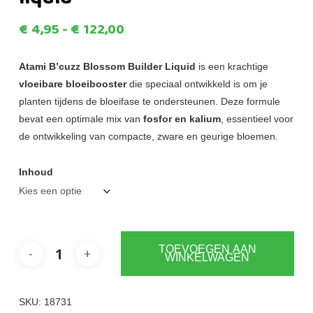
Prijsklasse:
€
4,95
-
€
122,00
€4,95
tot
Atami B’cuzz Blossom Builder Liquid
is een krachtige
vloeibare bloeibooster
die speciaal ontwikkeld is om je
€122,00
planten tijdens de bloeifase te ondersteunen. Deze formule
bevat een optimale mix van
fosfor en kalium
, essentieel voor
de ontwikkeling van compacte, zware en geurige bloemen.
Inhoud
TOEVOEGEN AAN
WINKELWAGEN
SKU:
18731