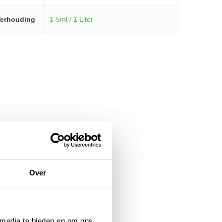
erhouding
1-5ml / 1 Liter
Over
 media te bieden en om ons