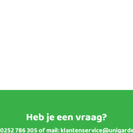
productpagina
product
Heb je een vraag?
0252 786 305
of mail:
klantenservice@unigarde