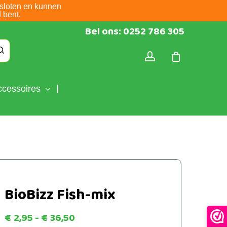
sloten en kunnen
 bent.
Bel ons: 0252 786 305
account
ccessoires
BioBizz Fish-mix
Prijsklasse:
€
2,95
-
€
36,50