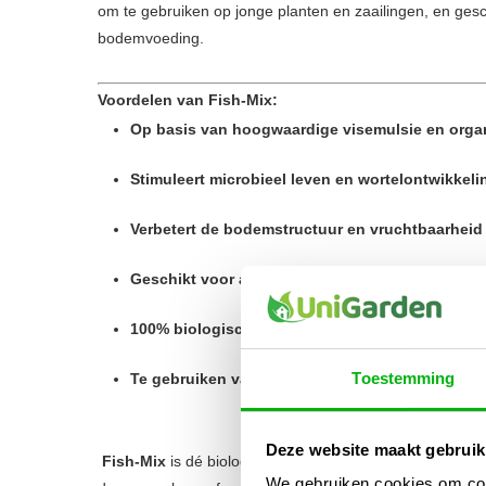
om te gebruiken op jonge planten en zaailingen, en gesc
bodemvoeding.
Voordelen van Fish-Mix:
Op basis van hoogwaardige visemulsie en organ
Stimuleert microbieel leven en wortelontwikkeli
Verbetert de bodemstructuur en vruchtbaarheid
Geschikt voor aarde, kokos en substraten met 
100% biologisch – veilig voor plant, dier en mili
Toestemming
Te gebruiken vanaf de eerste groeifase tot aan 
Deze website maakt gebruik
Fish-Mix
is dé biologische keuze voor gezonde, snelle g
We gebruiken cookies om cont