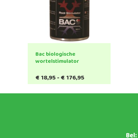
Bac biologische
wortelstimulator
Prijsklasse:
€
18,95
-
€
176,95
Dit
€18,95
product
tot
heeft
€176,95
meerdere
variaties.
Deze
optie
kan
Bel: