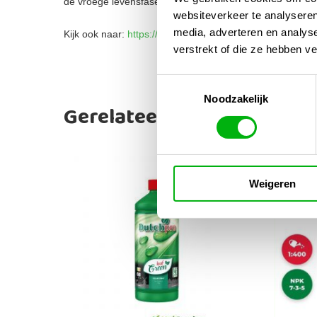
de vroege levensfase van je planten.
websiteverkeer te analyseren
media, adverteren en analys
Kijk ook naar:
https://unigarden.nl/product-category/vijve
verstrekt of die ze hebben v
Toestemmingsselectie
Noodzakelijk
Gerelateerde producten
Weigeren