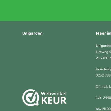
gekozen
worden
op
de
productpagina
Unigarden
Meer in
Unigarde
Lireweg 
2153PH 
Kom langs
0252 786
Of mail: 
kvk: 244
btw:NL0