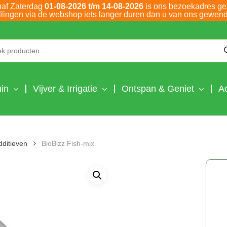
naf Zaterdag
01-08-2026 t/m 14-08-2026
is ons bezoekadres ge
llingen via de webshop iets langer duren dan u van ons gewend
Zoeken naar:
in
Vijver & Irrigatie
Ontspan & Geniet
A
dditieven
BioBizz Fish-mix