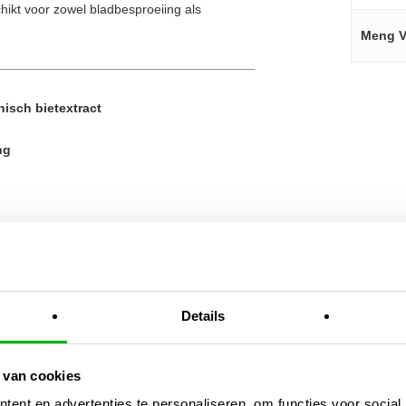
hikt voor zowel bladbesproeiing als
Meng V
isch bietextract
ng
laag voedingsgehalte
eu
Details
de bloei
 van cookies
roei en een krachtig wortelgestel – vooral in
ent en advertenties te personaliseren, om functies voor social