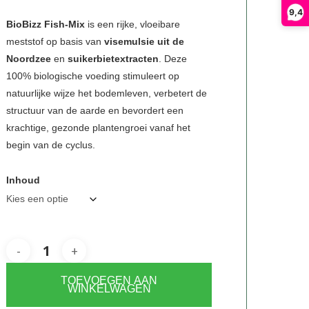
€2,95
9,4
tot
BioBizz Fish-Mix
is een rijke, vloeibare
meststof op basis van
visemulsie uit de
€36,50
Noordzee
en
suikerbietextracten
. Deze
100% biologische voeding stimuleert op
natuurlijke wijze het bodemleven, verbetert de
structuur van de aarde en bevordert een
krachtige, gezonde plantengroei vanaf het
begin van de cyclus.
Inhoud
TOEVOEGEN AAN
WINKELWAGEN