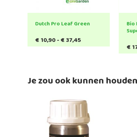
Dutch Pro Leaf Green
Bio
Sup
Prijsklasse:
€
10,90
-
€
37,45
Dit
€10,90
€
1
product
tot
heeft
€37,45
meerdere
variaties.
Je zou ook kunnen houden
Deze
optie
kan
gekozen
worden
op
de
productpagina