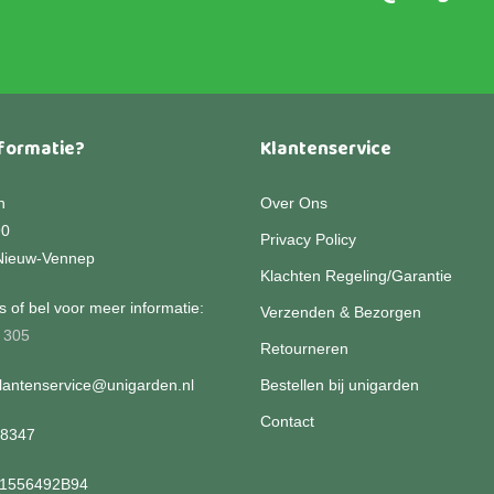
formatie?
Klantenservice
n
Over Ons
90
Privacy Policy
Nieuw-Vennep
Klachten Regeling/Garantie
 of bel voor meer informatie:
Verzenden & Bezorgen
 305
Retourneren
klantenservice@unigarden.nl
Bestellen bij unigarden
Contact
08347
01556492B94