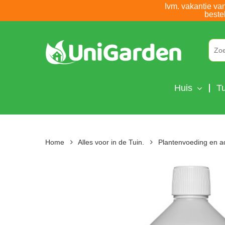
Skip
Ivm. vakantie va
beste
to
main
content
Huis
Tu
Home
Alles voor in de Tuin.
Plantenvoeding en a