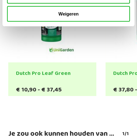
Weigeren
Dutch Pro Leaf Green
Dutch Pr
Prijsklasse:
€
10,90
-
€
37,45
€
37,80
€10,90
tot
€37,45
Je zou ook kunnen houden van …
1/1