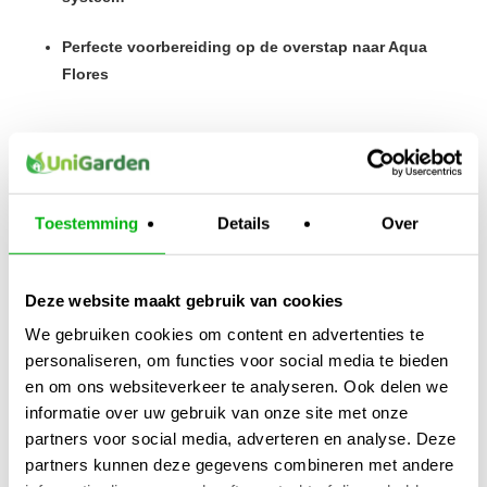
Perfecte voorbereiding op de overstap naar Aqua
Flores
Toepassing:
Gebruik Aqua Vega A en B altijd in gelijke delen.
Goed schudden voor gebruik. Voeg eerst A toe, roer goed, en
dan pas B.
Toestemming
Details
Over
Kijk ook naar:
https://unigarden.nl/product-
category/vijverirrigatie/ph-ec-meters/
Deze website maakt gebruik van cookies
Extra productinformatie
We gebruiken cookies om content en advertenties te
personaliseren, om functies voor social media te bieden
en om ons websiteverkeer te analyseren. Ook delen we
Gewicht
informatie over uw gebruik van onze site met onze
N/B
partners voor social media, adverteren en analyse. Deze
Afmetingen
partners kunnen deze gegevens combineren met andere