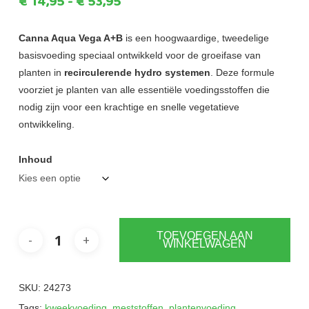
Prijsklasse:
€
14,95
-
€
53,95
€14,95
tot
Canna Aqua Vega A+B
is een hoogwaardige, tweedelige
basisvoeding speciaal ontwikkeld voor de groeifase van
€53,95
planten in
recirculerende hydro systemen
. Deze formule
voorziet je planten van alle essentiële voedingsstoffen die
nodig zijn voor een krachtige en snelle vegetatieve
ontwikkeling.
Inhoud
TOEVOEGEN AAN
WINKELWAGEN
SKU:
24273
Tags:
kweekvoeding
,
meststoffen
,
plantenvoeding