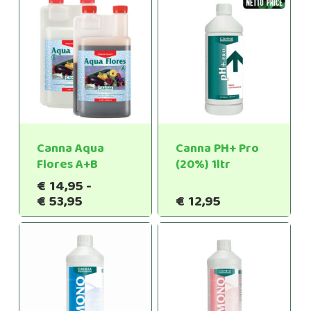
Canna Aqua
Canna PH+ Pro
Flores A+B
(20%) 1ltr
€
14,95
-
Prijsklasse:
€
53,95
€
12,95
€14,95
tot
€53,95