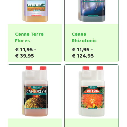
Canna Terra
Canna
Flores
Rhizotonic
€
11,95
-
€
11,95
-
Prijsklasse:
Prijsklasse:
€
39,95
€
124,95
€11,95
€11,95
tot
tot
€39,95
€124,95