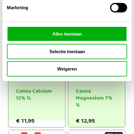
€
14,95
-
Marketing
Prijsklasse:
€
53,95
€
11,95
€14,95
tot
€53,95
Alles toestaan
Selectie toestaan
Weigeren
Canna Calcium
Canna
12% 1L
Magnesium 7%
1L
€
11,95
€
12,95