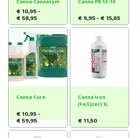
Canna Cannazym
Canna PK 13-14
€
10,95
-
Prijsklasse:
Prijsk
€
58,95
€
9,95
-
€
15,65
€10,95
€9,95
tot
tot
€58,95
€15,6
Canna Cure
Canna Iron
(Fe/ijzer) 1L
€
10,95
-
Prijsklasse:
€
59,95
€
11,50
€10,95
tot