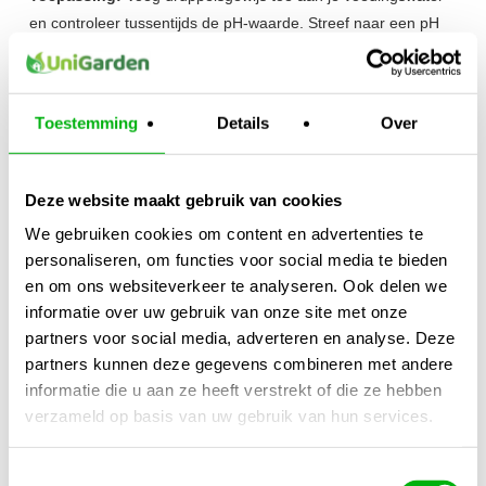
en controleer tussentijds de pH-waarde. Streef naar een pH
tussen 5.5 en 6.5, afhankelijk van het teeltsysteem.
Kijk ook naar:
https://unigarden.nl/product-
Toestemming
Details
Over
category/vijverirrigatie/ph-ec-meters/
Extra productinformatie
Deze website maakt gebruik van cookies
Gewicht
We gebruiken cookies om content en advertenties te
1,50 kg
personaliseren, om functies voor social media te bieden
en om ons websiteverkeer te analyseren. Ook delen we
Afmetingen
informatie over uw gebruik van onze site met onze
10 × 10 × 25 cm
partners voor social media, adverteren en analyse. Deze
partners kunnen deze gegevens combineren met andere
Merk
informatie die u aan ze heeft verstrekt of die ze hebben
Canna
verzameld op basis van uw gebruik van hun services.
Inhoud
1 Liter
Toestemmingsselectie