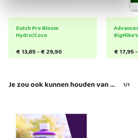
Dutch Pro Bloom
Advanced
Hydro/Coco
BigMike’
Prijsklasse:
€
13,85
-
€
29,90
€
17,95
-
€13,85
tot
€29,90
Je zou ook kunnen houden van …
1/1