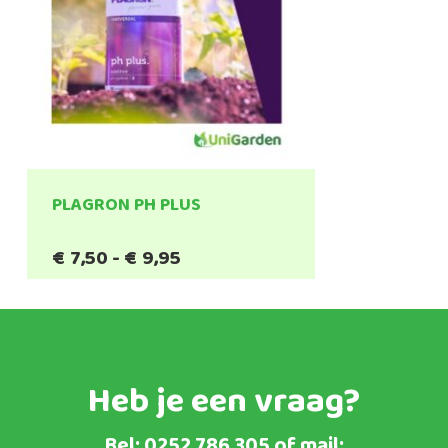
PLAGRON PH PLUS
Prijsklasse:
€
7,50
-
€
9,95
€7,50
tot
€9,95
Heb je een vraag?
Bel:
0252 786 305
of mail: