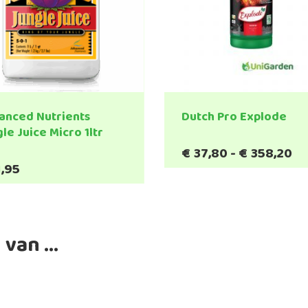
anced Nutrients
Dutch Pro Explode
le Juice Micro 1ltr
Pr
€
37,80
-
€
358,20
Dit
€3
1,95
product
to
heeft
€3
meerde
variatie
 van …
Deze
optie
kan
gekoze
worden