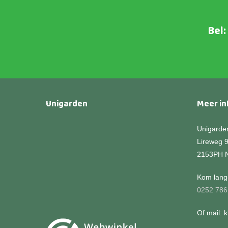
optie
kan
Bel:
gekozen
worden
op
de
productpagina
Unigarden
Meer in
Unigarde
Lireweg 
2153PH 
Kom langs
0252 786
Of mail: 