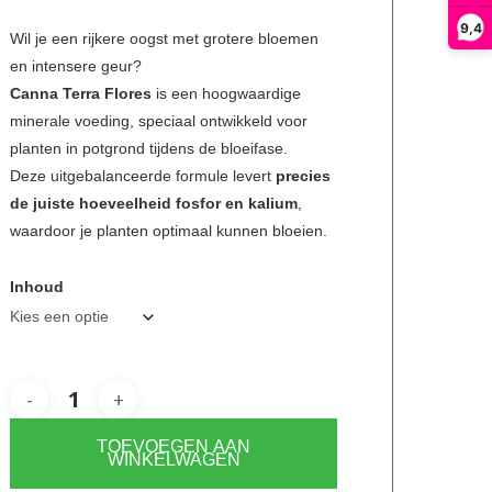
€11,95
9,4
tot
Wil je een rijkere oogst met grotere bloemen
en intensere geur?
€39,95
Canna Terra Flores
is een hoogwaardige
minerale voeding, speciaal ontwikkeld voor
planten in potgrond tijdens de bloeifase.
Deze uitgebalanceerde formule levert
precies
de juiste hoeveelheid fosfor en kalium
,
waardoor je planten optimaal kunnen bloeien.
Inhoud
TOEVOEGEN AAN
WINKELWAGEN