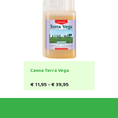
Canna Terra Vega
Prijsklasse:
€
11,95
-
€
39,95
Dit
€11,95
product
tot
heeft
€39,95
meerdere
variaties.
Deze