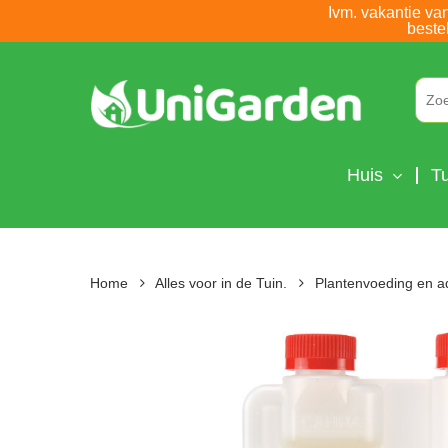
Skip
Ivm. vakantie va
beste
to
main
content
Huis
Tu
Home
Alles voor in de Tuin.
Plantenvoeding en a