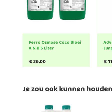
Ferro Osmose Coco Bloei
Adv
A & B 5 Liter
Jung
€
36,00
€
1
Je zou ook kunnen houden