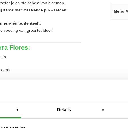
rbeter je de stevigheid van bloemen.
 bij aarde met wisselende pH-waarden.
Meng V
innen- én buitenteelt
.
 voeding van groei tot bloei.
ra Flores:
men
n aarde
 elementen aanwezig
n buiten toepasbaar
gang van groei naar bloei
Details