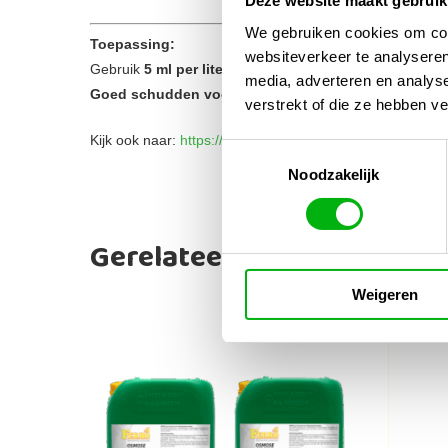
Deze website maakt gebruik
We gebruiken cookies om cont
Toepassing:
websiteverkeer te analyseren
Gebruik
5 ml per liter water
, 1–3 keer per week tijdens 
media, adverteren en analys
Goed schudden voor gebruik
. Zo krijgen planten
dire
verstrekt of die ze hebben v
Kijk ook naar:
https://unigarden.nl/product-category/alles
Toestemmingsselectie
Noodzakelijk
Gerelateerde producten
Weigeren