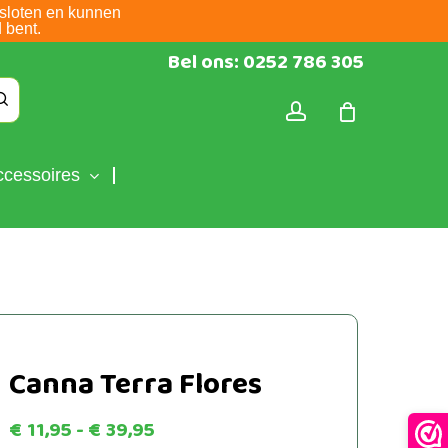
sloten en kunnen
 bent.
Bel ons: 0252 786 305
account
ccessoires
Canna Terra Flores
Prijsklasse:
€
11,95
-
€
39,95