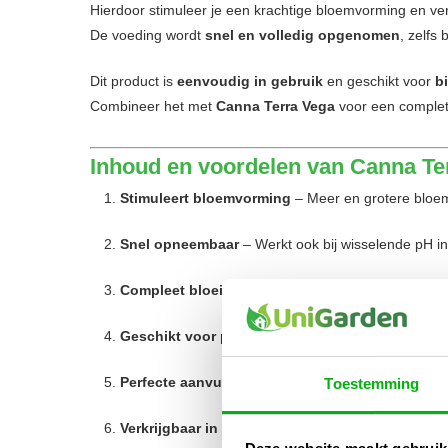
Hierdoor stimuleer je een krachtige bloemvorming en ve
De voeding wordt
snel en volledig opgenomen
, zelfs
Dit product is
eenvoudig in gebruik
en geschikt voor
b
Combineer het met
Canna Terra Vega
voor een complete
Inhoud en voordelen van Canna Ter
Stimuleert bloemvorming
– Meer en grotere bloe
Snel opneembaar
– Werkt ook bij wisselende pH i
Compleet bloeivoedingsprofiel
– Alle essentiële
Geschikt voor potgrond en tuinaarde
– Binnen e
Perfecte aanvulling op Terra Vega
– Soepele over
Toestemming
Verkrijgbaar in –
1 Liter en 5 Liter