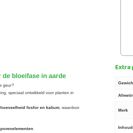
Extra
 de bloeifase in aarde
Gewich
re geur?
g, speciaal ontwikkeld voor planten in
Afmeti
e hoeveelheid fosfor en kalium
, waardoor
Merk
Inhoud
 sporenelementen
.