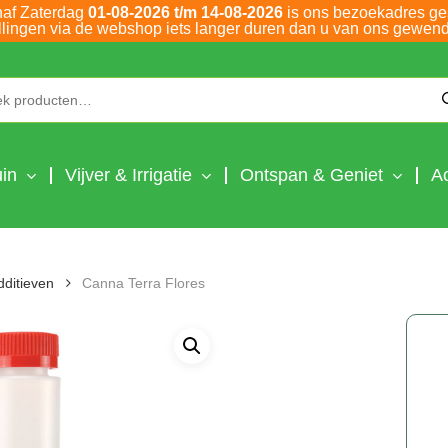
naf Zaterdag
01-08-2026 t/m 14-08-2026
is ons bezoekadres ge
llingen via de webshop iets langer duren dan u van ons gewend
Zoeken naar:
in
Vijver & Irrigatie
Ontspan & Geniet
A
dditieven
Canna Terra Flores