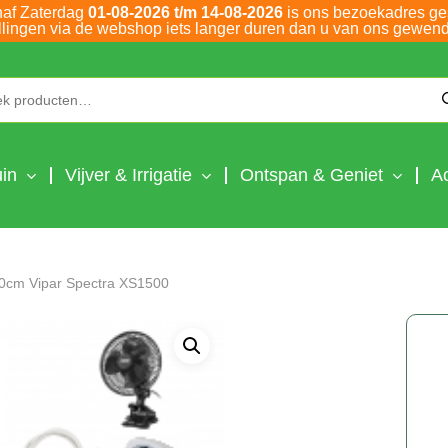
naf Zaterdag
01-08-2026 t/m 14-08-2026
is ons bezoekadres ge
llingen via de webshop iets langer duren dan u van ons gewend
Zoeken naar:
in
Vijver & Irrigatie
Ontspan & Geniet
A
0cm Vipar Spectra XS1500