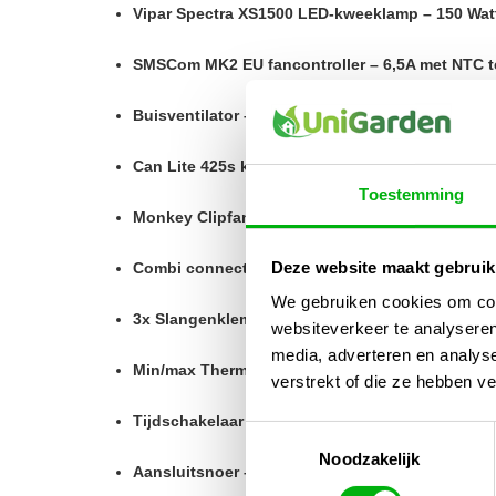
Vipar Spectra XS1500 LED-kweeklamp – 150 Wat
SMSCom MK2 EU fancontroller – 6,5A met NTC 
Buisventilator – efficiënte luchtverplaatsing
Can Lite 425s koolstoffilter – geurfiltering
Toestemming
Monkey Clipfan – gerichte luchtcirculatie
Deze website maakt gebruik
Combi connect luchtslang – 125 mm, 2 meter
We gebruiken cookies om cont
3x Slangenklem – 125 mm
websiteverkeer te analyseren
media, adverteren en analys
Min/max Thermo-Hygrometer – klimaatcontrole
verstrekt of die ze hebben v
Tijdschakelaar – automatische lichtregeling
Toestemmingsselectie
Noodzakelijk
Aansluitsnoer – 2 meter met randaarde stekker