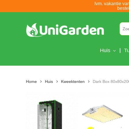
Skip
Ivm. vakantie va
beste
to
main
content
Huis
Tu
Home
Huis
Kweektenten
Dark Box 80x80x20