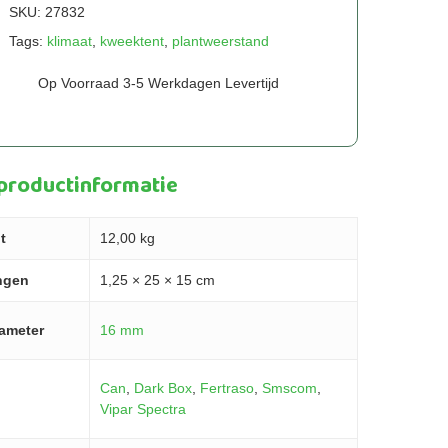
SKU:
27832
Tags:
klimaat
,
kweektent
,
plantweerstand
Op Voorraad 3-5 Werkdagen Levertijd
 productinformatie
t
12,00 kg
ngen
1,25 × 25 × 15 cm
iameter
16 mm
Can
,
Dark Box
,
Fertraso
,
Smscom
,
Vipar Spectra