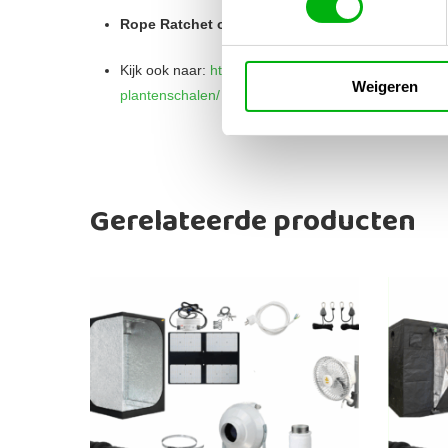
Rope Ratchet ophangsysteem – verstelbare bev
Kijk ook naar:
https://unigarden.nl/product-category/
Weigeren
plantenschalen/
Gerelateerde producten