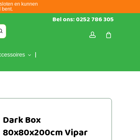
sloten en kunnen
 bent.
Bel ons: 0252 786 305
account
ccessoires
Dark Box
80x80x200cm Vipar