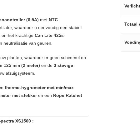
Verlich
controller (6,5A)
met
NTC
Totaal 
tilator, waardoor u eenvoudig een stabiel
r
en het krachtige
Can Lite 425s
Voedin
n neutralisatie van geuren.
m uw planten, waardoor er geen schimmel en
n 125 mm (2 meter)
en de
3 stevige
 uw afzuigsysteem.
een
thermo-hygrometer met min/max
meter met stekker
en een
Rope Ratchet
pectra XS1500 :