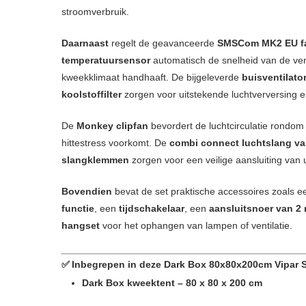
stroomverbruik.
Daarnaast
regelt de geavanceerde
SMSCom MK2 EU fan
temperatuursensor
automatisch de snelheid van de ven
kweekklimaat handhaaft. De bijgeleverde
buisventilato
koolstoffilter
zorgen voor uitstekende luchtverversing e
De
Monkey clipfan
bevordert de luchtcirculatie rondo
hittestress voorkomt. De
combi connect luchtslang va
slangklemmen
zorgen voor een veilige aansluiting van
Bovendien
bevat de set praktische accessoires zoals 
functie
, een
tijdschakelaar
, een
aansluitsnoer van 2 
hangset
voor het ophangen van lampen of ventilatie.
✅
Inbegrepen in deze Dark Box 80x80x200cm Vipar S
Dark Box kweektent – 80 x 80 x 200 cm