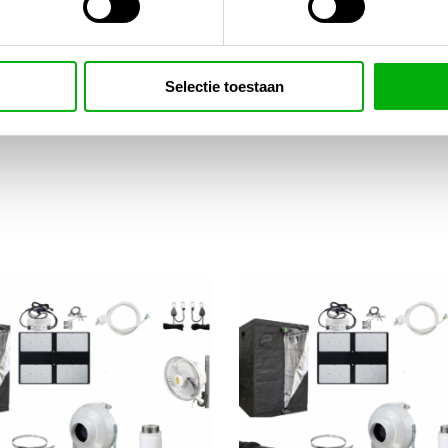
estiging
alles-voor-in-de-tuin/potten-en-
Selectie toestaan