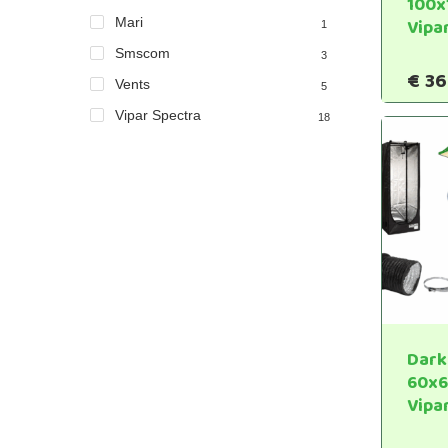
100
Mari
Vipa
1
Smscom
3
€
36
Vents
5
Vipar Spectra
18
Dark
60x
Vipa