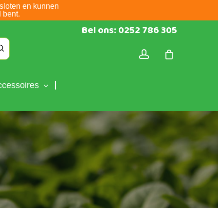
sloten en kunnen
 bent.
Bel ons: 0252 786 305
account
ccessoires