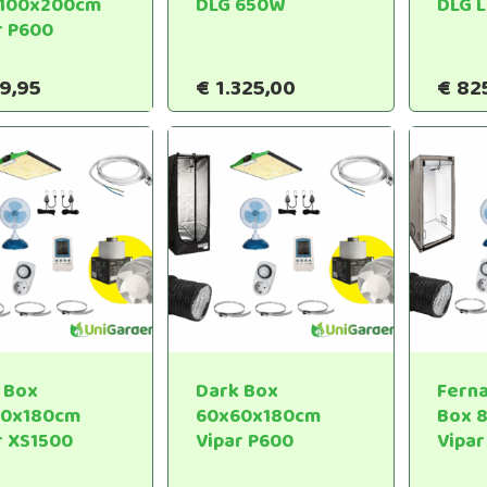
x100x200cm
DLG 650W
DLG 
r P600
9,95
€
1.325,00
€
82
 Box
Dark Box
Fern
60x180cm
60x60x180cm
Box 
r XS1500
Vipar P600
Vipar