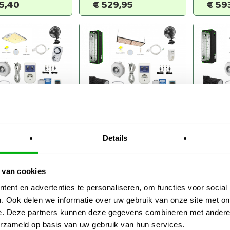
5,40
€
529,95
€
59
 Box
Dark
Dark Box
80x200cm
100x
100x100x220cm
Details
r Spectra
Vipar
DLG Led 240w
00
XS15
 van cookies
5,25
€
817,50
€
65
ent en advertenties te personaliseren, om functies voor social
. Ook delen we informatie over uw gebruik van onze site met on
e. Deze partners kunnen deze gegevens combineren met andere i
erzameld op basis van uw gebruik van hun services.