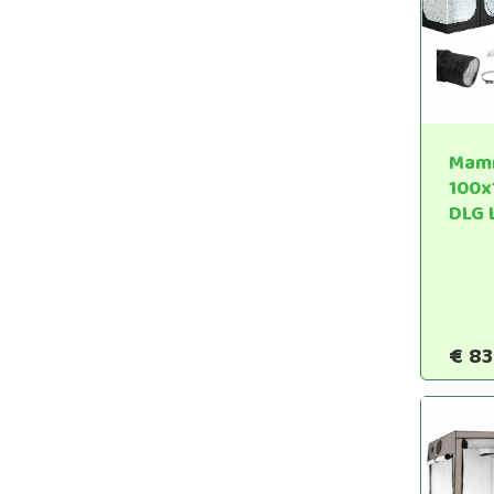
Mamm
100
DLG 
€
83