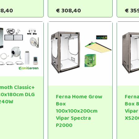
8,40
€
308,40
€
35
oth Classic+
0x180cm DLG
Ferna Home Grow
Fern
 240W
Box
Box 
100x100x200cm
Vipar
Vipar Spectra
XS20
P2000