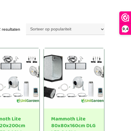
Gesorteerd
9,4
2 resultaten
op
populariteit
oth Lite
Mammoth Lite
120x200cm
80x80x160cm DLG