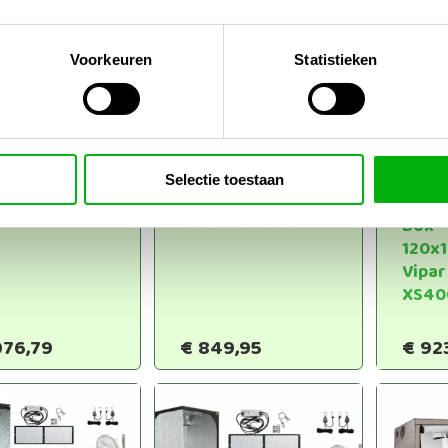
Voorkeuren
Statistieken
 Box
Dark Box
Selectie toestaan
120x220cm
120x120x220cm
Fern
Led 480W
DLG LED 240W
Box
120x
Vipar
XS40
076,79
€
849,95
€
92