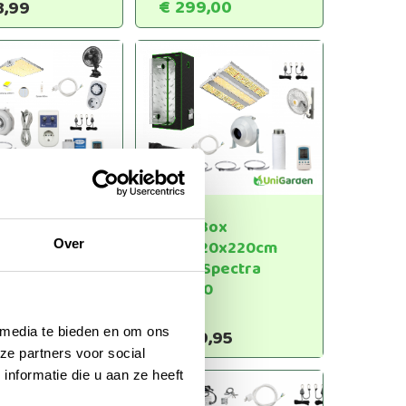
prijs
Huidige
€
299,00
3,99
was:
prijs
€665,00.
is:
€299,00.
 Box
Dark Box
100x220cm
120x120x220cm
Over
 Spectra
Vipar Spectra
00
XS1500
1,20
€
849,95
 media te bieden en om ons
ze partners voor social
nformatie die u aan ze heeft