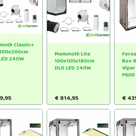
oth Classic+
x100x200cm
Mammoth Lite
Fern
LED 240W
100x100x180cm
Box 
DLG LED 240W
Vipar
P600
9,95
€
814,95
€
43