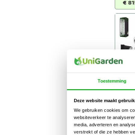
€
81
Dark
80x
Toestemming
Vipa
XS15
Deze website maakt gebruik
€
64
We gebruiken cookies om cont
websiteverkeer te analyseren
media, adverteren en analys
verstrekt of die ze hebben v