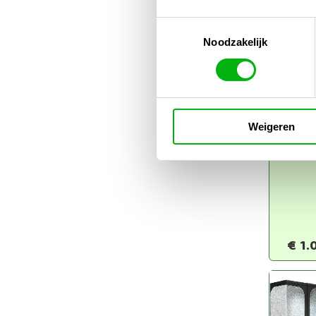
Toestemmingsselectie
Noodzakelijk
Dark
Weigeren
120x
DLG 
€
1.