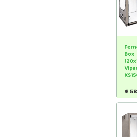
Fern
Box
120x
Vipa
XS15
€
58