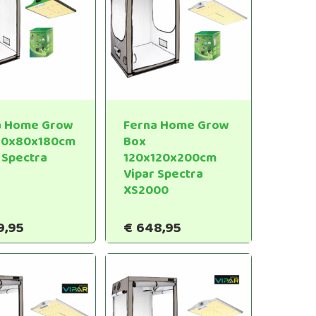
a Home Grow
Ferna Home Grow
80x80x180cm
Box
 Spectra
120x120x200cm
Vipar Spectra
XS2000
9,95
€
648,95