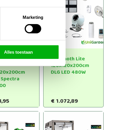
Marketing
Alles toestaan
a Home Grow
Mammoth Lite
120x120x200cm
120x200cm
DLG LED 480W
 Spectra
00
3,95
€
1.072,89