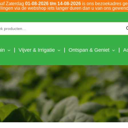
naf Zaterdag
01-08-2026 t/m 14-08-2026
is ons bezoekadres ge
llingen via de webshop iets langer duren dan u van ons gewend
Zoeken naar:
in
Vijver & Irrigatie
Ontspan & Geniet
A