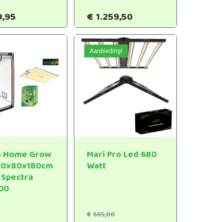
9,95
€
1.259,50
Aanbieding!
a Home Grow
Mari Pro Led 680
80x80x180cm
Watt
 Spectra
00
Oorspronkelijke
€
665,00