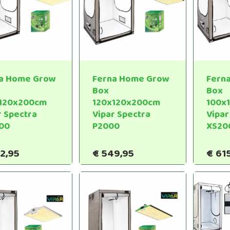
a Home Grow
Ferna Home Grow
Fern
Box
Box
120x200cm
120x120x200cm
100x
r Spectra
Vipar Spectra
Vipar
00
P2000
XS20
2,95
€
549,95
€
61