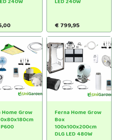
LED 240W
LED 240W
5,00
€
799,95
a Home Grow
Ferna Home Grow
80x80x180cm
Box
 P600
100x100x200cm
DLG LED 480W