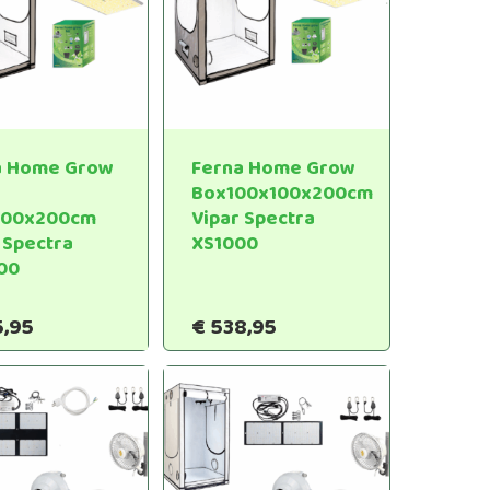
a Home Grow
Ferna Home Grow
Box100x100x200cm
100x200cm
Vipar Spectra
 Spectra
XS1000
00
5,95
€
538,95