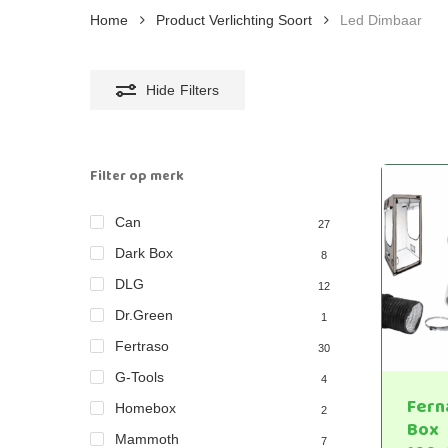
Home
Product Verlichting Soort
Led Dimbaar
Hide
Filters
Filter op merk
Can
27
Dark Box
8
DLG
12
Dr.Green
1
Fertraso
30
G-Tools
4
Fern
Homebox
2
Box
Mammoth
7