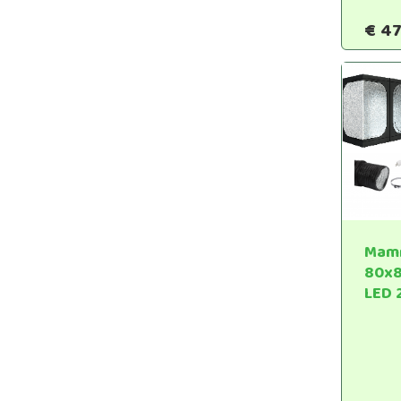
€
47
Mamm
80x8
LED