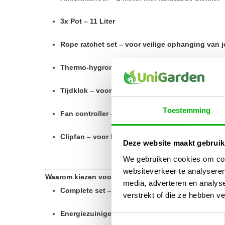
3x Pot – 11 Liter
Rope ratchet set – voor veilige ophanging van 
Thermo-hygrometer – met min/max functie
Tijdklok – voor automatische lichtcyclus
Toestemming
Fan controller – voor nauwkeurige luchtregelin
Clipfan – voor luchtcirculatie in de tent
Deze website maakt gebruik
We gebruiken cookies om cont
websiteverkeer te analyseren
Waarom kiezen voor deze Ferna Home Grow Box 120
media, adverteren en analys
Complete set – direct starten met kweken
verstrekt of die ze hebben v
Energiezuinige en krachtige LED-verlichting
Toestemmingsselectie