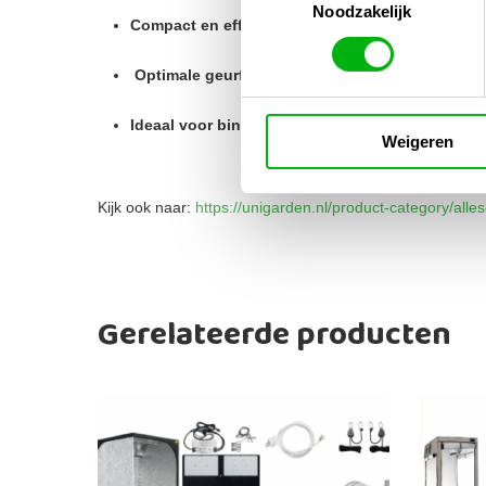
Noodzakelijk
Compact en efficiënt design voor maximale opb
Optimale geurfiltering en luchtverversing
Ideaal voor binnenkweek in elke ruimte
Weigeren
Kijk ook naar:
https://unigarden.nl/product-category/alle
Gerelateerde producten