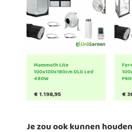
Mammoth Lite
Fer
100x100x180cm DLG Led
100
480W
P60
€
1.198,95
€
3
Je zou ook kunnen houden