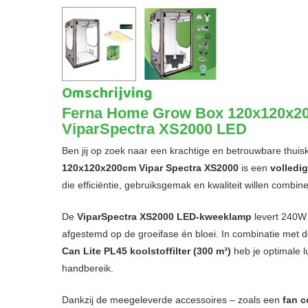
Omschrijving
Ferna Home Grow Box 120x120x20
ViparSpectra XS2000 LED
Ben jij op zoek naar een krachtige en betrouwbare thu
120x120x200cm Vipar Spectra XS2000
is een
volledi
die efficiëntie, gebruiksgemak en kwaliteit willen combin
De
ViparSpectra XS2000 LED-kweeklamp
levert 240W k
afgestemd op de groeifase én bloei. In combinatie met 
Can Lite PL45 koolstoffilter (300 m³)
heb je optimale lu
handbereik.
Dankzij de meegeleverde accessoires – zoals een
fan c