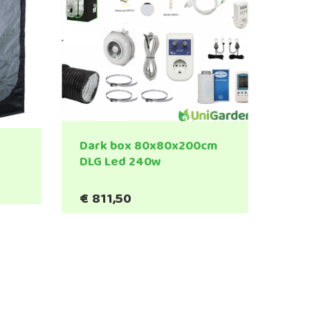
Dark box 80x80x200cm
DLG Led 240w
ijsklasse:
€
811,50
0,00
t
28,95
re
s.