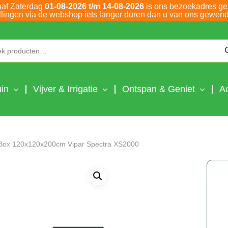
naf Zaterdag
01-08-2026 t/m 14-08-2026
is ons bezoekadres ge
llingen via de webshop iets langer duren dan u van ons gewend
Zoeken naar:
in
Vijver & Irrigatie
Ontspan & Geniet
A
ox 120x120x200cm Vipar Spectra XS2000