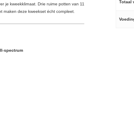
Totaal 
ver je kweekklimaat. Drie ruime potten van 11
 set maken deze kweekset écht compleet.
Voedin
ll-spectrum