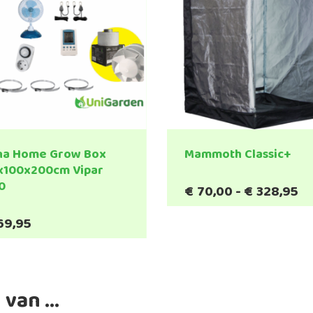
na Home Grow Box
Mammoth Classic+
x100x200cm Vipar
0
Pr
€
70,00
-
€
328,95
Dit
€7
product
to
69,95
heeft
€3
meerde
variatie
Deze
 van …
optie
kan