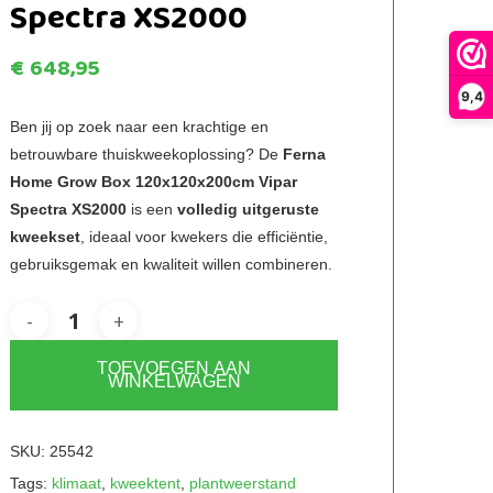
Spectra XS2000
€
648,95
9,4
Ben jij op zoek naar een krachtige en
betrouwbare thuiskweekoplossing? De
Ferna
Home Grow Box 120x120x200cm Vipar
Spectra XS2000
is een
volledig uitgeruste
kweekset
, ideaal voor kwekers die efficiëntie,
gebruiksgemak en kwaliteit willen combineren.
TOEVOEGEN AAN
WINKELWAGEN
SKU:
25542
Tags:
klimaat
,
kweektent
,
plantweerstand