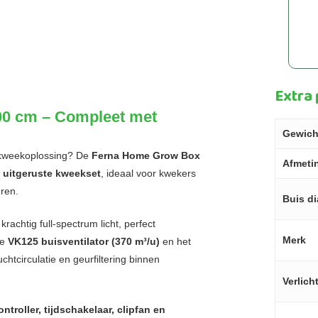
Extra
0 cm – Compleet met
Gewich
iskweekoplossing? De
Ferna Home Grow Box
Afmeti
g uitgeruste kweekset
, ideaal voor kwekers
eren.
Buis d
rachtig full-spectrum licht, perfect
Merk
de
VK125 buisventilator (370 m³/u)
en het
chtcirculatie en geurfiltering binnen
Verlich
ontroller, tijdschakelaar, clipfan en