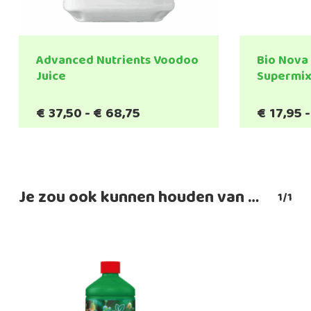
Advanced Nutrients Voodoo
Bio Nova
Juice
Supermi
Prijsklasse:
€
37,50
-
€
68,75
€
17,95
-
€37,50
tot
€68,75
Je zou ook kunnen houden van …
1/1