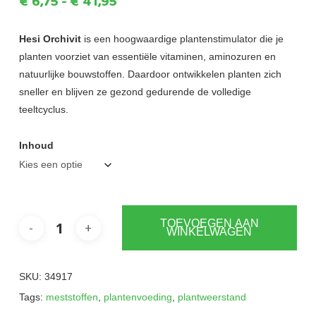
Prijsklasse:
€
6,75
-
€
41,95
€6,75
tot
Hesi Orchivit
is een hoogwaardige plantenstimulator die je
planten voorziet van essentiële vitaminen, aminozuren en
€41,95
natuurlijke bouwstoffen. Daardoor ontwikkelen planten zich
sneller en blijven ze gezond gedurende de volledige
teeltcyclus.
Inhoud
TOEVOEGEN AAN
WINKELWAGEN
SKU:
34917
Tags:
meststoffen
,
plantenvoeding
,
plantweerstand