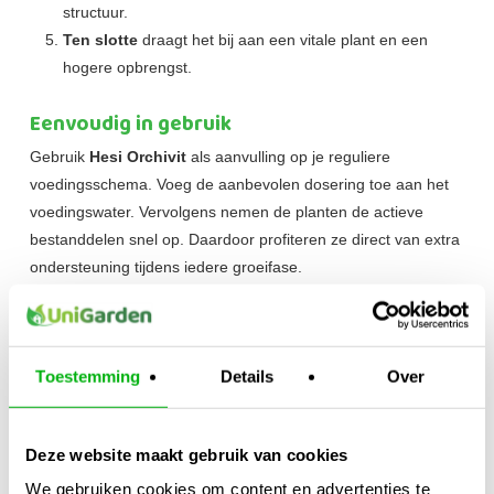
structuur.
Ten slotte
draagt het bij aan een vitale plant en een
hogere opbrengst.
Eenvoudig in gebruik
Gebruik
Hesi Orchivit
als aanvulling op je reguliere
voedingsschema. Voeg de aanbevolen dosering toe aan het
voedingswater. Vervolgens nemen de planten de actieve
bestanddelen snel op. Daardoor profiteren ze direct van extra
ondersteuning tijdens iedere groeifase.
Waarom Orchivit?
Een gezonde plant begint met een goede verzorging. Daarom
voorziet Hesi Orchivit je planten van belangrijke vitaminen en
Toestemming
Details
Over
aminozuren. Bovendien ondersteunt de formule de natuurlijke
weerstand tegen stressfactoren. Daardoor blijven planten
Deze website maakt gebruik van cookies
vitaal en ontwikkelen ze zich optimaal. Uiteindelijk resulteert
dit in een gezonde groei, een krachtige bloei en een betere
We gebruiken cookies om content en advertenties te