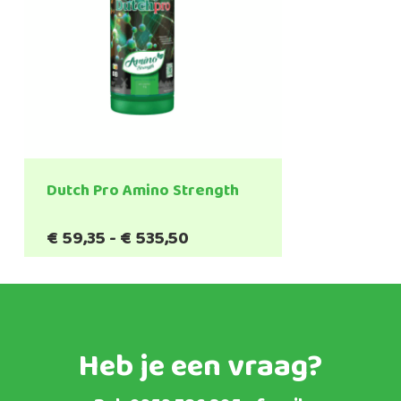
Dutch Pro Amino Strength
Prijsklasse:
€
59,35
-
€
535,50
€59,35
tot
€535,50
Heb je een vraag?