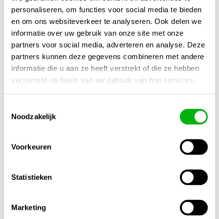
oogst.
personaliseren, om functies voor social media te bieden
en om ons websiteverkeer te analyseren. Ook delen we
Kortom
, Hesi Orchivit is een waardevolle aanvulling op ieder
informatie over uw gebruik van onze site met onze
voedingsschema en helpt je om het maximale uit iedere
partners voor social media, adverteren en analyse. Deze
kweek te halen.
partners kunnen deze gegevens combineren met andere
informatie die u aan ze heeft verstrekt of die ze hebben
Extra productinformatie
verzameld op basis van uw gebruik van hun services.
Gewicht
Toestemmingsselectie
N/B
Noodzakelijk
Afmetingen
N/B
Voorkeuren
Merk
Hesi
Statistieken
Inhoud
Marketing
1 Liter
,
5 Liter
,
500 ml